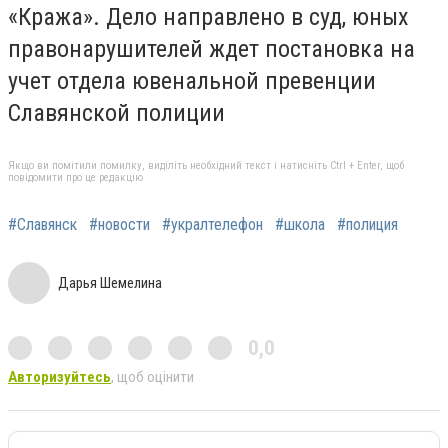
«Кража». Дело направлено в суд, юных
правонарушителей ждет постановка на
учет отдела ювенальной превенции
Славянской полиции
Якщо ви помітили помилку, виділіть необхідний текст і натисніть Ctrl + Enter, щоб
повідомити про це редакцію
#Славянск
#новости
#укралтелефон
#школа
#полиция
Дарья Шемелина
0,0
Авторизуйтесь
, щоб оцінити