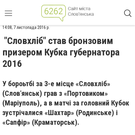
14:08, 7 листопада 2016 р.
"Словхліб" став бронзовим
призером Кубка губернатора
2016
У бороьтбі за 3-е місце «Словхліб»
(Слов'янськ) грав з «Портовиком»
(Маріуполь), а в матчі за головний Кубок
зустрічалися «Шахтар» (Родинське) і
«Сапфір» (Краматорськ).