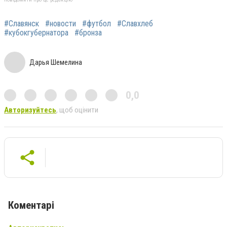
#Славянск
#новости
#футбол
#Славхлеб
#кубокгубернатора
#бронза
Дарья Шемелина
0,0
Авторизуйтесь
, щоб оцінити
Коментарі