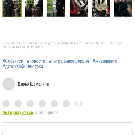
Якщо ви помітили помилку, виділіть необхідний текст і натисніть Ctrl + Enter, щоб
повідомити про це редакцію
#Славянск
#новости
#патрульнаяполиция
#живаякнига
#детскаябиблиотека
Дарья Шемелина
0,0
Авторизуйтесь
, щоб оцінити