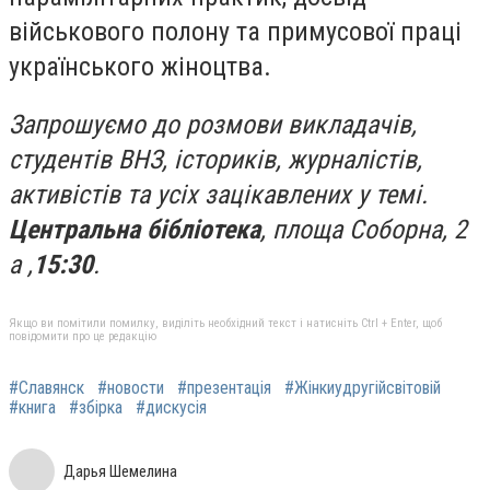
військового полону та примусової праці
українського жіноцтва.
Запрошуємо до розмови викладачів,
студентів ВНЗ, істориків, журналістів,
активістів та усіх зацікавлених у темі.
Центральна бібліотека
, площа Соборна, 2
а ,
15:30
.
Якщо ви помітили помилку, виділіть необхідний текст і натисніть Ctrl + Enter, щоб
повідомити про це редакцію
#Славянск
#новости
#презентація
#Жінкиудругійсвітовій
#книга
#збірка
#дискусія
Дарья Шемелина