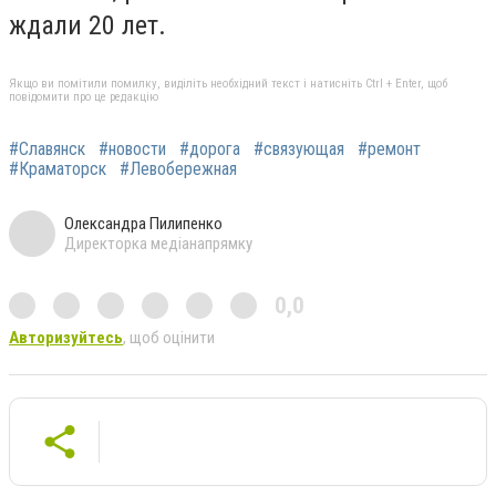
ждали 20 лет.
Якщо ви помітили помилку, виділіть необхідний текст і натисніть Ctrl + Enter, щоб
повідомити про це редакцію
#Славянск
#новости
#дорога
#связующая
#ремонт
#Краматорск
#Левобережная
Олександра Пилипенко
Директорка медіанапрямку
0,0
Авторизуйтесь
, щоб оцінити