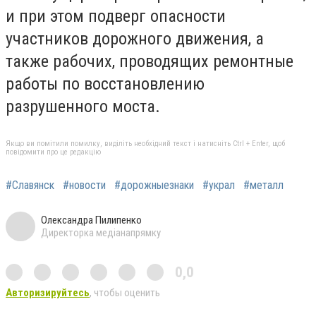
и при этом подверг опасности
участников дорожного движения, а
также рабочих, проводящих ремонтные
работы по восстановлению
разрушенного моста.
Якщо ви помітили помилку, виділіть необхідний текст і натисніть Ctrl + Enter, щоб
повідомити про це редакцію
#Славянск
#новости
#дорожныезнаки
#украл
#металл
Олександра Пилипенко
Директорка медіанапрямку
0,0
Авторизируйтесь
, чтобы оценить