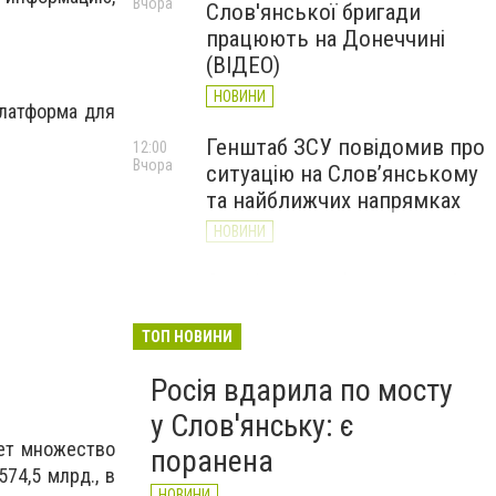
Вчора
Слов'янської бригади
працюють на Донеччині
(ВІДЕО)
НОВИНИ
платформа для
Генштаб ЗСУ повідомив про
12:00
Вчора
ситуацію на Слов’янському
та найближчих напрямках
НОВИНИ
Слов’янськ обстріляли 13
11:18
Вчора
разів за добу. Хроніка
великої війни: 7 серпня
ТОП НОВИНИ
НОВИНИ
Росія вдарила по мосту
у Слов'янську: є
ет множество
поранена
74,5 млрд., в
НОВИНИ