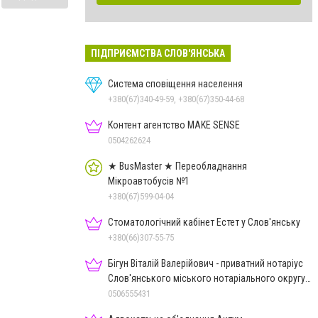
ПІДПРИЄМСТВА СЛОВ'ЯНСЬКА
Система сповіщення населення
+380(67)340-49-59, +380(67)350-44-68
Контент агентство MAKE SENSE
0504262624
★ BusMaster ★ Переобладнання
Мікроавтобусів №1
+380(67)599-04-04
Стоматологічний кабінет Естет у Слов'янську
+380(66)307-55-75
Бігун Віталій Валерійович - приватний нотаріус
Слов'янського міського нотаріального округу
Дон.обл.
0506555431