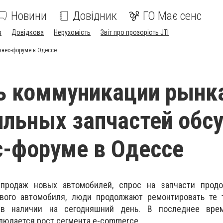
Новини
Довідник
ГО Має сенс
я
Довідкова
Нерухомість
Звіт про прозорість JTI
знес-форуме в Одессе
ь коммуникации рынк
льных запчастей обс
с-форуме в Одессе
продаж новых автомобилей, спрос на запчасти продо
вого автомобиля, люди продолжают ремонтировать те 
 в наличии на сегодняшний день. В последнее вре
блюдается рост сегмента e-commerce.