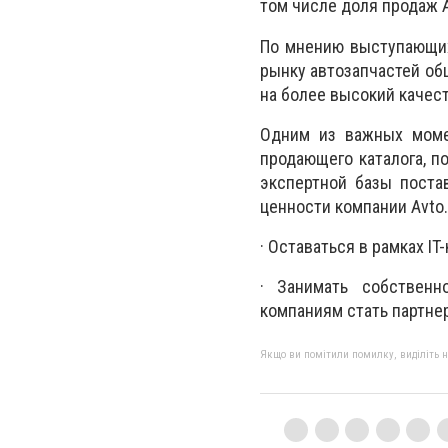
том числе доля продаж Av
По мнению выступающих
рынку автозапчастей об
на более высокий качес
Одним из важных моме
продающего каталога, п
экспертной базы пост
ценности компании Avto.
· Оставаться в рамках I
· Занимать собственн
компаниям стать партне
Якщо ви помітили помилку, виділіть нео