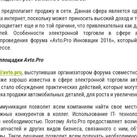
предполагает продажу в сети. Данная сфера является о
х интернет, поскольку может приносить высокий доход и 
оцветает еще и по той причине, что привлекательна как д
лей. Особенности электронной торговли в сфере ав
проведения форума «Avto.Pro Инновации 2016», который
ессе.
площадки Avto.Pro
://avto.pro
, выступившая организатором форума совместн
 уже хорошо известна в сфере электронной торговли ав
стало обсуждение практических действий, которые могу
нка продажи автомобильных деталей, для роста и увеличен
ммуникация позволит всем компаниям найти свое мест
жных конкурентов в коллег. Использование IT- технол
я необходимостью. Поэтому Avto.Pro предоставляет воз
апчастей и других видов бизнеса, связанного с ним, о
мы. Такое решение позволит всем получать необходимую