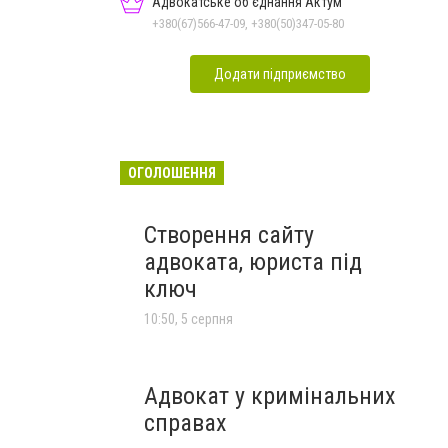
Адвокатське об'єднання Актум
+380(67)566-47-09, +380(50)347-05-80
Додати підприємство
ОГОЛОШЕННЯ
Створення сайту
адвоката, юриста під
ключ
10:50, 5 серпня
Адвокат у кримінальних
справах