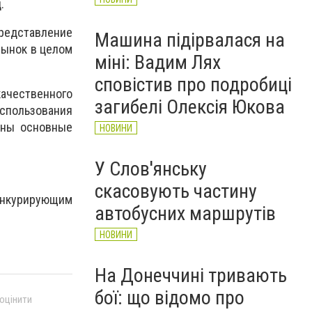
.
редставление
Машина підірвалася на
рынок в целом
міні: Вадим Лях
сповістив про подробиці
ачественного
загибелі Олексія Юкова
использования
ены основные
НОВИНИ
У Слов'янську
скасовують частину
онкурирующим
автобусних маршрутів
НОВИНИ
На Донеччині тривають
бої: що відомо про
 оцінити