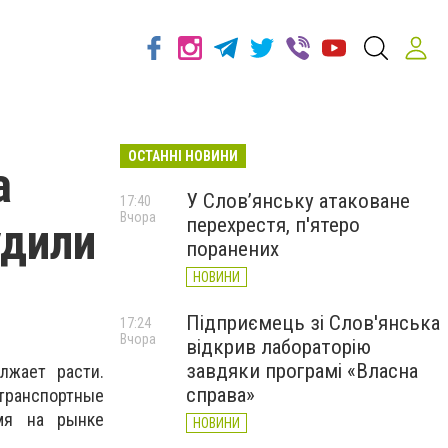
ОСТАННІ НОВИНИ
а
У Слов’янську атаковане
17:40
Вчора
перехрестя, п'ятеро
удили
поранених
НОВИНИ
Підприємець зі Слов'янська
17:24
Вчора
відкрив лабораторію
завдяки програмі «Власна
лжает расти.
справа»
транспортные
мя на рынке
НОВИНИ