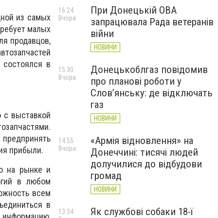
При Донецькій ОВА
16:24
дной из самых
Вчора
запрацювала Рада ветеранів
требует малых
війни
ля продавцов,
НОВИНИ
тозапчастей
 состоялся в
Донецькоблгаз повідомив
15:30
Вчора
про планові роботи у
Слов’янську: де відключать
газ
о с выставкой
НОВИНИ
тозапчастями.
т предпринять
«Армія відновлення» на
14:55
Вчора
ия прибыли.
Донеччині: тисячі людей
долучилися до відбудови
о на рынке и
громад
огий в любом
НОВИНИ
можность всем
бъединиться в
Як службові собаки 18-ї
13:34
 информацию,