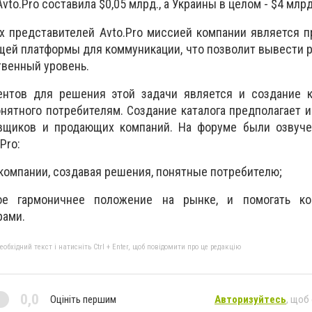
to.Pro составила $0,05 млрд., а Украины в целом - $4 млрд
 представителей Avto.Pro миссией компании является п
щей платформы для коммуникации, что позволит вывести 
твенный уровень.
нтов для решения этой задачи является и создание к
онятного потребителям. Создание каталога предполагает 
авщиков и продающих компаний. На форуме были озвуч
Pro:
T-компании, создавая решения, понятные потребителю;
ое гармоничнее положение на рынке, и помогать к
рами.
бхідний текст і натисніть Ctrl + Enter, щоб повідомити про це редакцію
0,0
Оцініть першим
Авторизуйтесь
, щоб