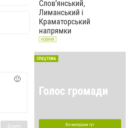
Слов'янський,
Лиманський і
Краматорський
напрямки
НОВИНИ
СПЕЦТЕМА
🙂
Голос громади
Всі матеріали тут
Додати