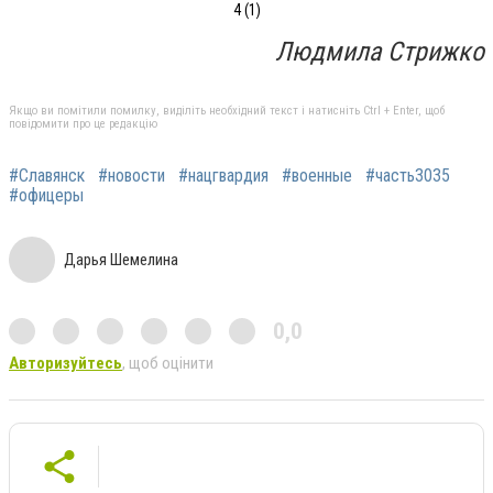
4 (1)
Людмила Стрижко
Якщо ви помітили помилку, виділіть необхідний текст і натисніть Ctrl + Enter, щоб
повідомити про це редакцію
#Славянск
#новости
#нацгвардия
#военные
#часть3035
#офицеры
Дарья Шемелина
0,0
Авторизуйтесь
, щоб оцінити