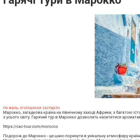
Гарячі тури в Марокко
На жаль, оголошення застаріло
Марокко, загадкова країна на північному заході Африки, з багатою 
з усього світу. Гарячий тур в Марокко дозволить насититися ароматам
https://cac-tour.com/morocco
Подорож до Марокко - це шанс поринути в унікальну атмосферу країни,