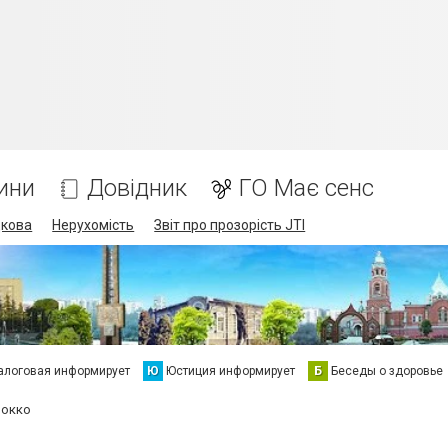
ини
Довідник
ГО Має сенс
дкова
Нерухомість
Звіт про прозорість JTI
алоговая информирует
Ю
Юстиция информирует
Б
Беседы о здоровье
рокко