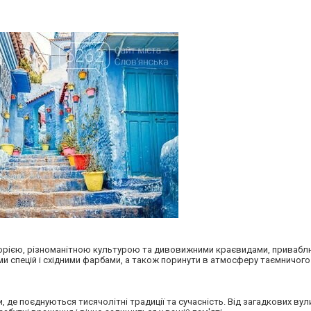
історією, різноманітною культурою та дивовижними краєвидами, привабл
и спецій і східними фарбами, а також поринути в атмосферу таємничого
 де поєднуються тисячолітні традиції та сучасність. Від загадкових ву