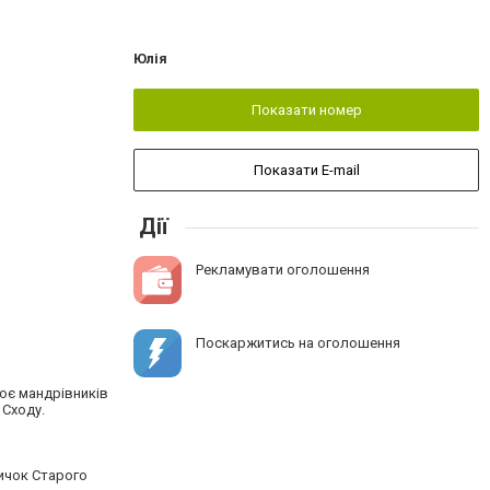
Юлія
Показати номер
Показати E-mail
Дії
Рекламувати оголошення
Поскаржитись на оголошення
ює мандрівників
 Сходу.
личок Старого