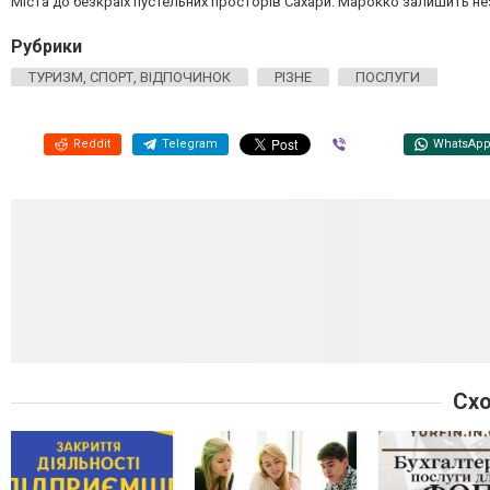
Міста до безкраїх пустельних просторів Сахари. Марокко залишить нез
Рубрики
ТУРИЗМ, СПОРТ, ВІДПОЧИНОК
РІЗНЕ
ПОСЛУГИ
Reddit
Telegram
Viber
WhatsAp
Схо