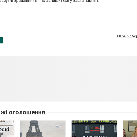
абутні враження і вічно залишиться у вашій пам'яті.
08:54, 27 б
p
жі оголошення