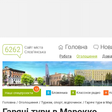
Головна
Нов
Робота
Оголошення
Дові
12
Б
Бложенька
К
Классное радио
Н
Н
Наші спецпроєкти
Головна
Оголошення
Туризм, спорт, відпочинок
Гарячі тури в Ма