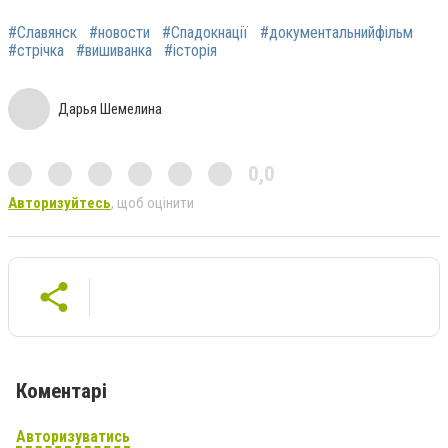
#Славянск
#новости
#Спадокнації
#документальнийфільм
#стрічка
#вишиванка
#історія
Дарья Шемелина
0,0
Авторизуйтесь
, щоб оцінити
Коментарі
Авторизуватись