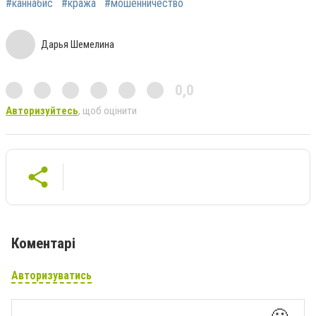
#каннабис
#кража
#мошенничество
Дарья Шемелина
0,0
Авторизуйтесь
, щоб оцінити
Коментарі
Авторизуватись