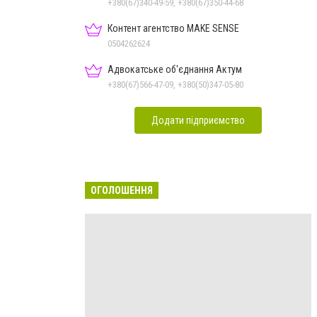
+380(67)340-49-59, +380(67)350-44-68
Контент агентство MAKE SENSE
0504262624
Адвокатське об'єднання Актум
+380(67)566-47-09, +380(50)347-05-80
Додати підприємство
ОГОЛОШЕННЯ