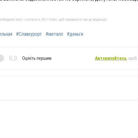
бхідний текст і натисніть Ctrl + Enter, щоб повідомити про це редакцію
ельная
#Славкурорт
#металл
#деньги
0,0
Оцініть першим
Авторизуйтесь
, щоб