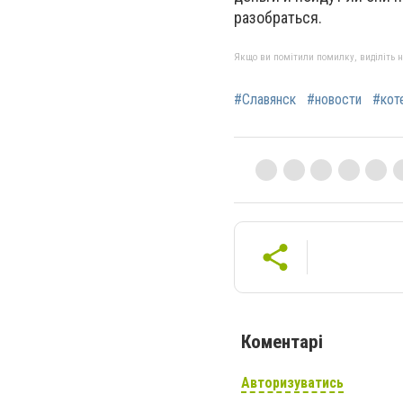
разобраться.
Якщо ви помітили помилку, виділіть нео
#Славянск
#новости
#кот
Коментарі
Авторизуватись