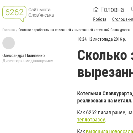
Головна
Робота
Оголошенн
Головна
Сколько заработали на списанной и вырезанной котельной Славкурорта
10:24, 12 листопада 2016 р.
Сколько 
Олександра Пилипенко
Директорка медіанапрямку
вырезанн
Котельная Славкурорта,
реализована на металл.
Как 6262 писал ранее, 
теплотрассу
.
Как
выяснила новосозда