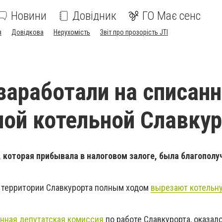
Новини
Довідник
ГО Має сенс
я
Довідкова
Нерухомість
Звіт про прозорість JTI
заработали на списанн
ой котельной Славку
 которая прибывала в налоговом залоге, была благополу
на территории Славкурорта полным ходом
вырезают котельн
нная депутатская комиссия
по работе Славкурорта, оказало