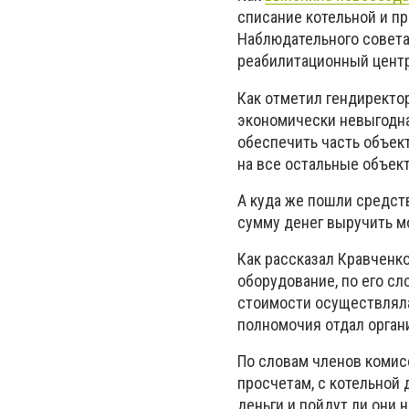
списание котельной и п
Наблюдательного совета
реабилитационный центр
Как отметил гендиректо
экономически невыгодная
обеспечить часть объек
на все остальные объек
А куда же пошли средств
сумму денег выручить м
Как рассказал Кравченк
оборудование, по его сл
стоимости осуществлялас
полномочия отдал органи
По словам членов комис
просчетам, с котельной 
деньги и пойдут ли они