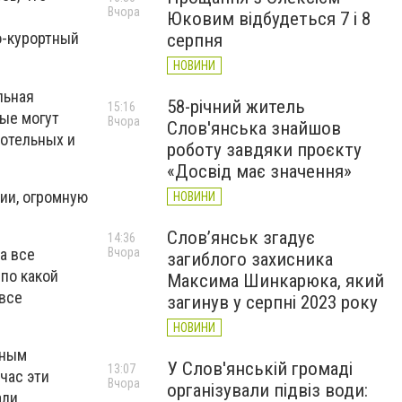
Вчора
Юковим відбудеться 7 і 8
о-курортный
серпня
НОВИНИ
льная
58-річний житель
15:16
рые могут
Вчора
Слов'янська знайшов
котельных и
роботу завдяки проєкту
«Досвід має значення»
сии, огромную
НОВИНИ
Слов’янськ згадує
14:36
а все
Вчора
загиблого захисника
 по какой
Максима Шинкарюка, який
 все
загинув у серпні 2023 року
НОВИНИ
ьным
У Слов'янській громаді
13:07
час эти
Вчора
організували підвіз води:
али