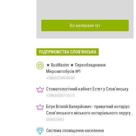
Всі матеріали тут
ПІДПРИЄМСТВА СЛОВ'ЯНСЬКА
★ BusMaster ★ Переобладнання
Мікроавтобусів №1
+380(67)599-04-04
Стоматологічний кабінет Естет у Слов'янську
+380(66)307-55-75
Бігун Віталій Валерійович - приватний нотаріус
Слов'янського міського нотаріального округу
Дон.обл.
0506555431
Система сповіщення населення