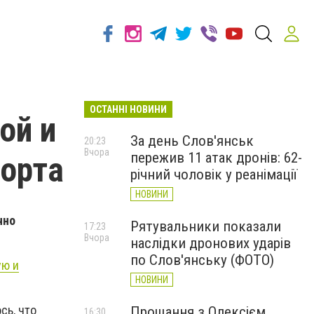
ОСТАННІ НОВИНИ
ой и
За день Слов'янськ
20:23
Вчора
пережив 11 атак дронів: 62-
рорта
річний чоловік у реанімації
НОВИНИ
чно
Рятувальники показали
17:23
Вчора
наслідки дронових ударів
по Слов'янську (ФОТО)
ую и
НОВИНИ
сь, что
Прощання з Олексієм
16:30