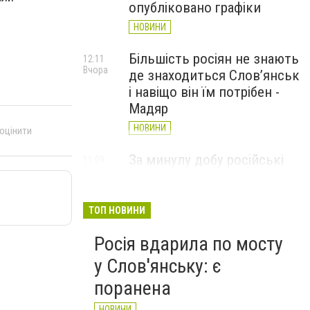
опубліковано графіки
НОВИНИ
Більшість росіян не знають
12:11
Вчора
де знаходиться Слов’янськ
і навіщо він їм потрібен -
Мадяр
НОВИНИ
 оцінити
За минулу добу російські
11:09
Вчора
війська 13 разів атакували
Слов'янськ. Хроніка
великої війни: 6 серпня
ТОП НОВИНИ
НОВИНИ
Росія вдарила по мосту
у Слов'янську: є
поранена
НОВИНИ