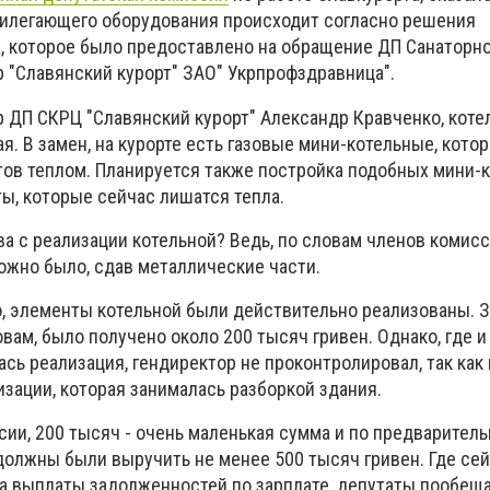
рилегающего оборудования происходит согласно решения
, которое было предоставлено на обращение ДП Санаторн
 "Славянский курорт" ЗАО" Укрпрофздравница".
р ДП СКРЦ "Славянский курорт" Александр Кравченко, коте
. В замен, на курорте есть газовые мини-котельные, кото
тов теплом. Планируется также постройка подобных мини-
ты, которые сейчас лишатся тепла.
а с реализации котельной? Ведь, по словам членов комис
ожно было, сдав металлические части.
о, элементы котельной были действительно реализованы. З
овам, было получено около 200 тысяч гривен. Однако, где и
ь реализация, гендиректор не проконтролировал, так как
зации, которая занималась разборкой здания.
сии, 200 тысяч - очень маленькая сумма и по предварител
должны были выручить не менее 500 тысяч гривен. Где сей
 на выплаты задолженностей по зарплате, депутаты пообещ