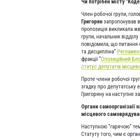
Чи потрібен місту "Коде
Член робочої групи, голо
Григорян
запропонував в 
пропозиція викликала жв
групи, начальник відділу
повідомила, що питання 
та дисципліна"
Регламент
фракції "
Опозиційний Бл
статус депутатів місцево
Проте члени робочої груп
згадку про депутатську 
Григоряну на наступне з
Органи самоорганізаії 
місцевого самоврядува
Наступною "гарячою" те
Статуту того, чим є орга