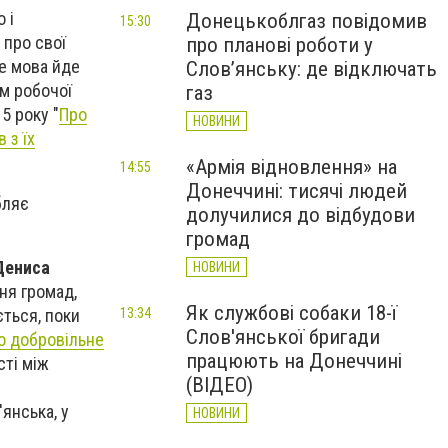
 і
Донецькоблгаз повідомив
15:30
 про свої
про планові роботи у
де мова йде
Слов’янську: де відключать
м робочої
газ
5 року "
Про
НОВИНИ
 з їх
«Армія відновлення» на
14:55
Донеччині: тисячі людей
бляє
долучилися до відбудови
громад
ениса
НОВИНИ
ня громад,
Як службові собаки 18-ї
ється, поки
13:34
Слов'янської бригади
о добровільне
працюють на Донеччині
сті між
(ВІДЕО)
янська, у
НОВИНИ