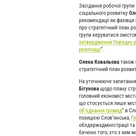
Засідання робочої групи
соціального розвитку
Ол
рекомендації як фахівця 
про стратегічний план р
групи керуватися змістом
затвердження Порядку роз
реалізації
".
Олена Ковальова
також 
стратегічний план розви
На уточнююче запитання 
Бігунова
щодо плану стра
головний економіст міста
що стосується лише міст
об'єднання громад
" в Сл
позицією Слов'янська,
П
облдержадміністрації та
баченні того, хто з ким 