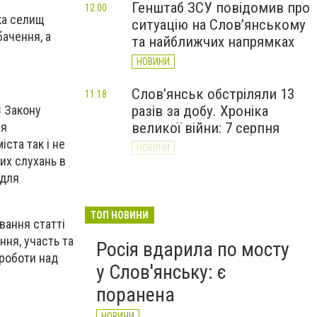
Генштаб ЗСУ повідомив про
12:00
ка селищ
ситуацію на Слов’янському
бачення, а
та найближчих напрямках
НОВИНИ
Слов’янськ обстріляли 13
11:18
разів за добу. Хроніка
3 Закону
великої війни: 7 серпня
ня
ста так і не
НОВИНИ
их слухань в
 для
За ніч і ранок 7 серпня
10:00
Слов'янськ пережив п'ять
атак дронів - Лях
ТОП НОВИНИ
вання статті
НОВИНИ
ння, участь та
Росія вдарила по мосту
 роботи над
у Слов'янську: є
поранена
НОВИНИ