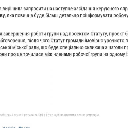
па вирішила запросити на наступне засідання керуючого сп
ву
, яка повинна буде більш детально поінформувати робочу
ля завершення роботи групи над проектом Статуту, проект 
обговорення, після чого Статут громади імовірно урочисто 
нської міської ради, що буде спеціально скликана з нагоди 
ови про це точилися між членами робочої групи на одному 
бхідний текст і натисніть Ctrl + Enter, щоб повідомити про це редакцію