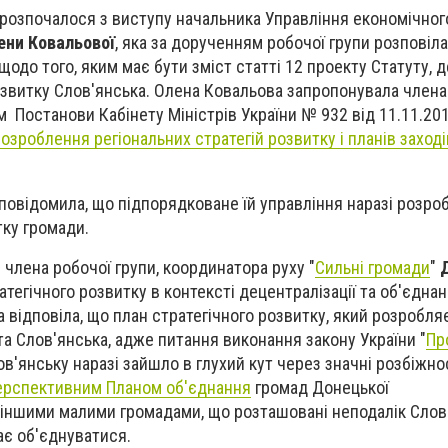
 розпочалося з виступу начальника Управління економічного
ени Ковальової
, яка за дорученням робочої групи розповіла
щодо того, яким має бути зміст статті 12 проекту Статуту, 
озвитку Слов'янська. Олена Ковальова запропонувала члена
 Постанови Кабінету Міністрів України № 932 від 11.11.201
роблення регіональних стратегій розвитку і планів заходів
повідомила, що підпорядковане їй управління наразі розро
тку громади.
члена робочої групи, координатора руху "
Сильні громади
"
Д
тегічного розвитку в контексті децентралізації та об'єднан
 відповіла, що план стратегічного розвитку, який розробля
а Слов'янська, адже питання виконання закону України "
Пр
ов'янську наразі зайшло в глухий кут через значні розбіжно
ерспективним Планом об'єднання
громад Донецької
 іншими малими громадами, що розташовані неподалік Слов'
має об'єднуватися.