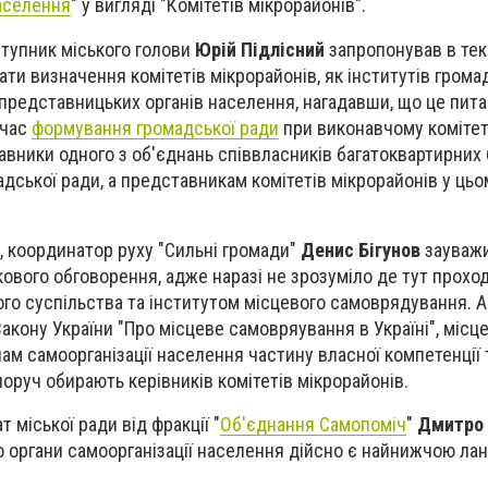
населення
" у вигляді "Комітетів мікрорайонів".
ступник міського голови
Юрій Підлісний
запропонував в тек
ати визначення комітетів мікрорайонів, як інститутів гром
 представницьких органів населення, нагадавши, що це пит
 час
формування громадської ради
при виконавчому комітеті
вники одного з об'єднань співвласників багатоквартирних 
адської ради, а представникам комітетів мікрорайонів у цьо
и, координатор руху "Сильні громади"
Денис Бігунов
зауважи
ового обговорення, адже наразі не зрозуміло де тут прохо
го суспільства та інститутом місцевого самоврядування. 
Закону України "Про місцеве самовряування в Україні", місц
ам самоорганізації населення частину власної компетенції т
оруч обирають керівників комітетів мікрорайонів.
т міської ради від фракції "
Об'єднання Самопоміч
"
Дмитро 
 органи самоорганізації населення дійсно є найнижчою ла