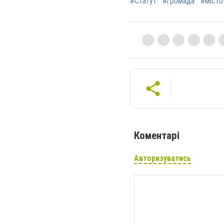
#Статут
#громада
#місто
Коментарі
Авторизуватись