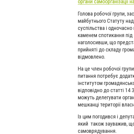
органи самоорганізації 
Голова робочої групи, за
майбутнього Статуту над
суспільства і одночасно
каменем спотикання під
наголосивши, що предста
прийняті до складу гром
відмовлено.
На це член робочої груп
питання потребує додатк
інститутом громадянсько
відповідно до статті 14 
можуть делегувати орган
мешканці території власн
Із цим погодився і депута
який також зауважив, що
самоврядування.