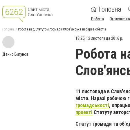
Головна
Робота
Оголошенн
Головна
Робота над Статутом громади Слов'янська набирає обертів
18:25, 12 листопада 2016 р.
Робота н
Денис Бигунов
Слов'янс
11 листопада в Слов'янс
міста. Наразі робочою 
громадськості
, опраць
проекті
Статуту авторст
Статут громади та об'є