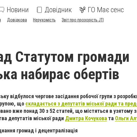
Новини
Довідник
ГО Має сенс
я
Довідкова
Нерухомість
Звіт про прозорість JTI
ад Статутом громади
ька набирає обертів
ьку відбулося чергове засідання робочої групи з розробк
групою, що
складається з депутатів міської ради та пре
овано вже понад 30 з 52 статей, що містяться в узятому з
ва депутатів міської ради
Дмитра Кочукова
та
Ольги Ал
днання громад і
децентралізація