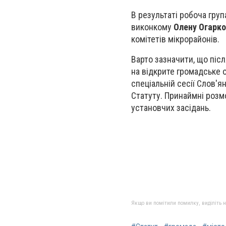
В результаті робоча гру
виконкому
Олену Огарко
комітетів мікрорайонів.
Варто зазначити, що піс
на відкрите громадське 
спеціальній сесії Слов'я
Статуту. Принаймні розм
установчих засідань.
Якщо ви помітили помилку, виділіть нео