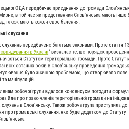
ецької ОДА передбачає приєднання до громади Слов'янсь
 Мирне, в той час як представники Слов'янська мають інше 
ад також мають кожен своє бачення.
ькі слухання
слуханнь передбачено багатьма законами. Проте стаття 1
оврядування в Україні
" визначає те, що порядок проведен
ачається Статутом територіальної громади. Проте Статут мі
язі всіх останніх років в Слов'янську проведення громадськ
 регулювання було значною проблемою, що створювало поле
 та маніпуляцій.
членам робочої групи вдалося консенсусм погодити формул
ова йде про право членів територіальної громади на ініцюва
слухань в Слов'янську. Також робоча група приступила до
 про громадські слухання, яке буде додатком до Статуту
Слов'янська.