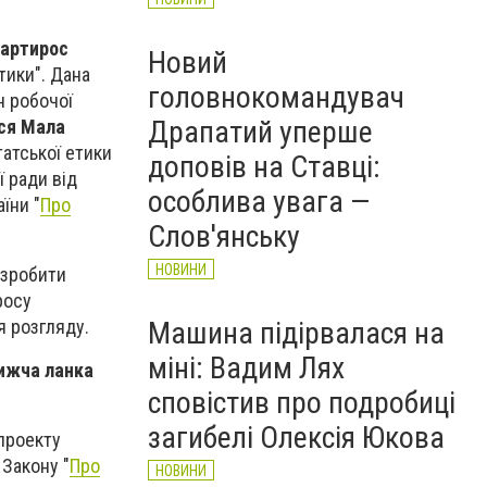
артирос
Новий
тики". Дана
головнокомандувач
н робочої
Драпатий уперше
ся Мала
атської етики
доповів на Ставці:
ї ради від
особлива увага —
їни "
Про
Слов'янську
НОВИНИ
 зробити
росу
Машина підірвалася на
я розгляду.
міні: Вадим Лях
нижча ланка
сповістив про подробиці
загибелі Олексія Юкова
проекту
 Закону "
Про
НОВИНИ