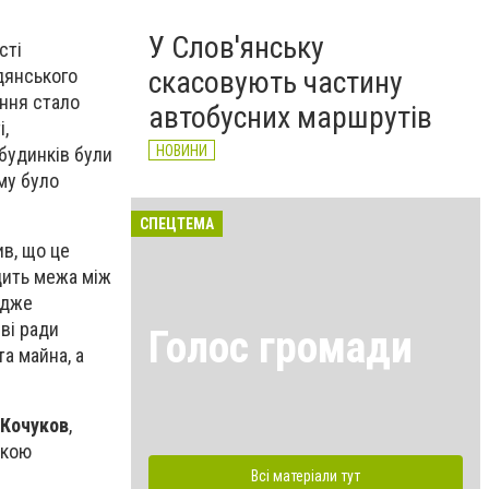
У Слов'янську
сті
адянського
скасовують частину
ання стало
автобусних маршрутів
,
НОВИНИ
будинків були
му було
СПЕЦТЕМА
в, що це
дить межа між
Адже
еві ради
Голос громади
а майна, а
Кочуков
,
нкою
Всі матеріали тут