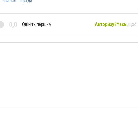
#сесія
#рада
0,0
Оцініть першим
Авторизуйтесь
, щоб