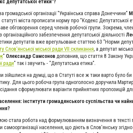
кс депутатської етики"?
ва громадської організації "Українська справа Донеччини"
М
статуті міста прописати норму про "Кодекс Депутатської е
аве обговорення серед членів робочої групи. Зокрема, чле
 з організаційного забезпечення депутатської діяльності
Ле
етики депутатів вже врегульоване статтею 63 "Норми депут
у Слов'янської міської ради VII скликання
, а депутат місько
ок
"
Олександр Самсонов
доповнив, що стаття 8 Закону Укра
ї ради
" так і звучить - "Депутатська етика".
и зійшлися на думці, що в Статуті все ж таки варто було би
етику. Для цього робоча група одноголосно доручила Марти
асідання сформулювати варіанти прийнятних пропозицій дл
населення: інститути громадянського суспільства чи най
ння?
мою стала робота над формулюванням визначення в тексті 
ни самоорганізації населення, що діють в Слов'янську згідно