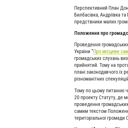
Перспективний План Дон
Билбасівка, Андріївка та
предствники малих гром
Положення про громадс
Проведення громадських 
України "
Про місцеве сам
громадських слухань визн
прийнятий. Тому на прот
плані законодавчого їх
різноманітних спекуляцій
Тому по цьому питанню 
20 проекту Статуту, де м
проведення громадських 
самим текстом Положення
територіальної громади 