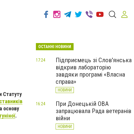
ОСТАННІ НОВИНИ
Підприємець зі Слов'янська
17:24
відкрив лабораторію
завдяки програмі «Власна
справа»
НОВИНИ
и Статуту
дставників
При Донецькій ОВА
16:24
а основу
запрацювала Рада ветеранів
туніної
.
війни
НОВИНИ