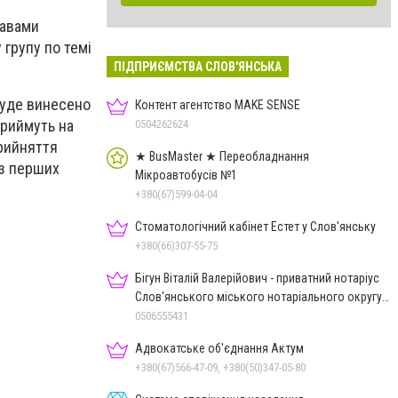
равами
 групу по темі
ПІДПРИЄМСТВА СЛОВ'ЯНСЬКА
буде винесено
Контент агентство MAKE SENSE
приймуть на
0504262624
прийняття
★ BusMaster ★ Переобладнання
із перших
Мікроавтобусів №1
+380(67)599-04-04
Стоматологічний кабінет Естет у Слов'янську
+380(66)307-55-75
Бігун Віталій Валерійович - приватний нотаріус
Слов'янського міського нотаріального округу
Дон.обл.
0506555431
Адвокатське об'єднання Актум
+380(67)566-47-09, +380(50)347-05-80