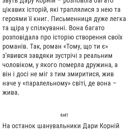
звуть Дару Корній – розповіла багато
цікавих історій, які траплялися з нею та
героями її книг. Письменниця дуже легка
та щіра у спілкуванні. Вона багато
розповідала про історію створення своїх
романів. Так, роман «Тому, що ти є»
з’явився завдяки зустрічі з реальним
чоловіком, у якого померла дружина, а
він і досі не міг з тим змиритися, жив
наче у «паралельному» світі, де вона –
жива.
блб1
На останок шанувальники Дари Корній