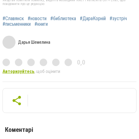
Якщо ви помітили помилку, виділіть необхідний текст і натисніть Ctrl + Enter, щоб
повідомити про це редакцію
#Славянск
#новости
#библиотека
#ДараКорній
#зустріч
#письменники
#книги
Дарья Шемелина
0,0
Авторизуйтесь
, щоб оцінити
Коментарі