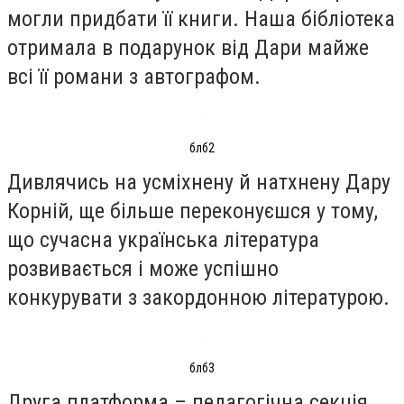
могли придбати її книги. Наша бібліотека
отримала в подарунок від Дари майже
всі її романи з автографом.
блб2
Дивлячись на усміхнену й натхнену Дару
Корній, ще більше переконуєшся у тому,
що сучасна українська література
розвивається і може успішно
конкурувати з закордонною літературою.
блб3
Друга платформа – педагогічна секція