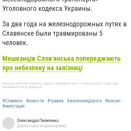
Уголовного кодекса Украины.
За два года на железнодорожных путях в
Славянске были травмированы 5
человек.
Мешканців Слов'янська попереджають
про небезпеку на залізниці
Якщо ви помітили помилку, виділіть необхідний текст і натисніть Ctrl + Enter, щоб
повідомити про це редакцію
#Славянск
#новости
#травма
#железнаядорога
#вокзал
#ампутация
Олександра Пилипенко
Директорка медіанапрямку