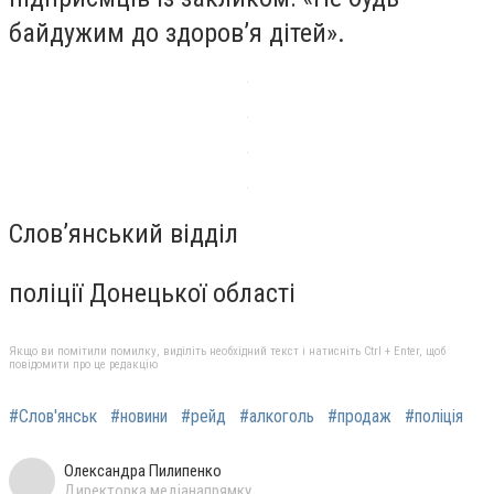
байдужим до здоров’я дітей».
Слов’янський відділ
поліції Донецької області
Якщо ви помітили помилку, виділіть необхідний текст і натисніть Ctrl + Enter, щоб
повідомити про це редакцію
#Слов'янськ
#новини
#рейд
#алкоголь
#продаж
#поліція
Олександра Пилипенко
Директорка медіанапрямку