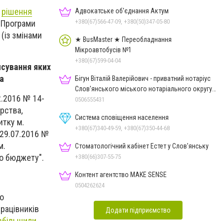
е
рішення
Адвокатське об'єднання Актум
+380(67)566-47-09, +380(50)347-05-80
я Програми
 (із змінами
★ BusMaster ★ Переобладнання
Мікроавтобусів №1
+380(67)599-04-04
нсування яких
а
Бігун Віталій Валерійович - приватний нотаріус
Слов'янського міського нотаріального округу
2.2016 № 14-
Дон.обл.
0506555431
рства,
Система сповіщення населення
итку м.
+380(67)340-49-59, +380(67)350-44-68
 29.07.2016 №
м.
Стоматологічний кабінет Естет у Слов'янську
го бюджету".
+380(66)307-55-75
Контент агентство MAKE SENSE
0504262624
ро
працівників
Додати підприємство
збільшили