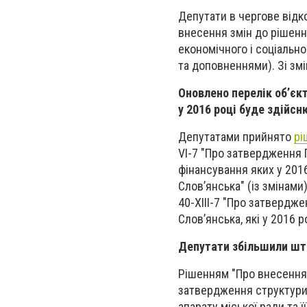
Депутати в чергове відк
внесення змін до рішенн
економічного і соціальног
та доповненнями). Зі з
Оновлено перелік об’єк
у 2016 році буде здійс
Депутатами прийнято
рі
VI-7 "Про затвердження 
фінансування яких у 201
Слов’янська" (із змінами
40-ХІІІ-7 "Про затвердж
Слов’янська, які у 2016
Депутати збільшили шт
Рішенням "Про внесення з
затвердження структури 
апарату міської ради та ї