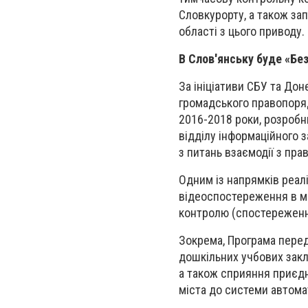
Словкурорту, а також за
області з цього приводу
В Слов'янську буде «Бе
За ініціативи СБУ та До
громадського правопоря
2016-2018 роки, розробн
відділу інформаційного 
з питань взаємодії з пр
Одним із напрямків реал
відеоспостереження в міс
контролю (спостереження
Зокрема, Програма пере
дошкільних учбових закла
а також сприяння приєдн
міста до системи автом