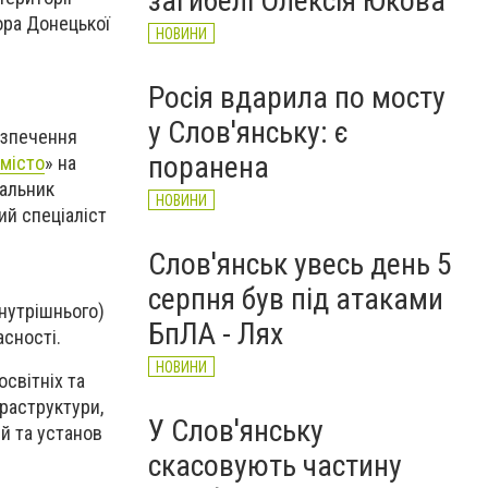
загибелі Олексія Юкова
ора Донецької
НОВИНИ
Росія вдарила по мосту
у Слов'янську: є
езпечення
поранена
місто
» на
чальник
НОВИНИ
ий спеціаліст
Слов'янськ увесь день 5
серпня був під атаками
внутрішнього)
БпЛА - Лях
асності.
НОВИНИ
світніх та
фраструктури,
У Слов'янську
й та установ
скасовують частину