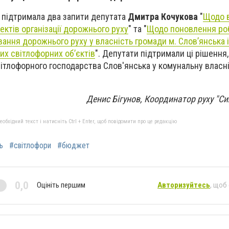
ж підтримала два запити депутата
Дмитра Кочукова
"
Щодо 
ектів організації дорожнього руху
" та "
Щодо поновлення ро
вання дорожнього руху у власність громади м. Слов’янська 
их світлофорних об’єктів
". Депутати підтримали ці рішення,
ітлофорного господарства Слов'янська у комунальну власн
Денис Бігунов, Координатор руху "С
бхідний текст і натисніть Ctrl + Enter, щоб повідомити про це редакцію
ь
#світлофори
#бюджет
0,0
Оцініть першим
Авторизуйтесь
, щоб