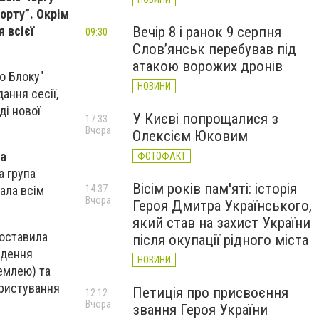
орту”. Окрім
 всієї
Вечір 8 і ранок 9 серпня
09:30
Слов’янськ перебував під
атакою ворожих дронів
о Блоку"
НОВИНИ
ання сесії,
ді нової
У Києві попрощалися з
17:33
Вчора
Олексієм Юковим
а
ФОТОФАКТ
а група
Вісім років пам'яті: історія
14:37
ала всім
Вчора
Героя Дмитра Українського,
який став на захист України
поставила
після окупації рідного міста
едення
НОВИНИ
емлею) та
ористування
Петиція про присвоєння
12:12
Вчора
звання Героя України