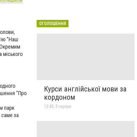
ОГОЛОШЕННЯ
олови,
тію "Наш
. Окремим
а міського
родного
Курси англійської мови за
ішення "Про
кордоном
е
12:43, 3 серпня
м парк
 саме за