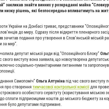
ай” закликав знайти винних у розкраданні майна “Словкур
ли низку рішень, які безпосередньо впливатимуть на житя
проти України на Донбасі триває, представники "Опозиційног
ов'янців до миру. Одразу після відкриття пленарного засід
ях
зачитав подання про утворення в Слов'янській міській ра
и за мир".
очолила депутат міської ради від "Опозиційного Блоку"
Ольг
ас свого виступу вона заявила, що новоутворена депутатськ
иключно соціально-гуманітарними питаннями та запропонув
позиції.
’єднання Самопоміч"
Ольга Алтуніна
під час свого виступу 
ня про створення
тимчасової контрольної комісії
для пров
в строкового особистого сервітуту (користування міською з
до сплати підприємцями коштів до міського бюджету за к
ння було депутатами підтримане.