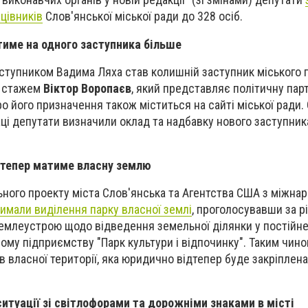
цівників
Слов'янської міської ради до 328 осіб.
име на одного заступника більше
ступником Вадима Ляха став колишній заступник міського г
м стажем
Віктор Воропаєв
, який представляє політичну пар
о його призначення також міститься на сайті міської ради
ці депутати визначили оклад та надбавку нового заступник
дтепер матиме власну землю
ьного проекту міста Слов'янська та Агентства США з міжна
имали виділення парку власної землі
, проголосувавши за р
емлеустрою щодо відведення земельної ділянки у постійн
му підприємству "Парк культури і відпочинку". Таким чино
 власної території, яка юридично відтепер буде закріплена
итуації зі світлофорами та дорожніми знаками в місті