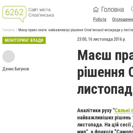
Головна
Робота
Оголошенн
Головна
Маєш право знати: найважливіші рішення Слов'янської міськради у листо
23:00, 16 листопада 2016 р.
МОНІТОРИНГ ВЛАДИ
Маєш пра
рішення 
Денис Бигунов
листопад
Аналітики руху "
Сильні 
найважливіших рішень 17
листопада. На цій сесії
мир", а фракція “Самоп