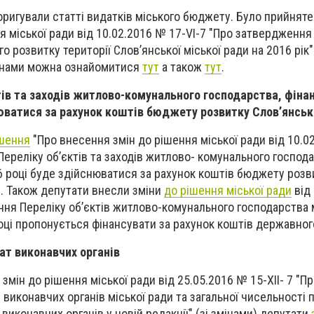
оригували статті видатків міського бюджету. Було прийнят
я міської ради від 10.02.2016 № 17-VI-7 "Про затвердженн
о розвитку території Слов’янської міської ради на 2016 рік"
мінами можна ознайомитися
тут
а також
тут
.
тів та заходів житлово-комунального господарства, фіна
нюватися за рахунок коштів бюджету розвитку Слов’янськ
шення
"Про внесення змін до рішення міської ради від 10.0
Переліку об’єктів та заходів житлово- комунального господа
6 році буде здійснюватися за рахунок коштів бюджету розв
). Також депутати внесли зміни
до рішення міської ради
від
ення Переліку об’єктів житлово-комунального господарства 
 році пропонується фінансувати за рахунок коштів державно
ат виконавчих органів
мін до рішення міської ради від 25.05.2016 № 15-ХІІ- 7 "П
виконавчих органів міської ради та загальної чисельності 
ї виконавчих органів у новій редакції" (зі змінами) депутати