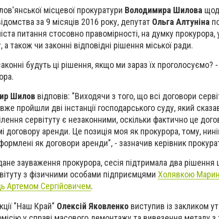
лов'янської місцевої прокуратури
Володимира Шилова
щод
ідомства за 9 місяців 2016 року, депутат
Ольга Алтуніна
по
іста питання стосовно правомірності, на думку прокурора, 
, а також чи законні відповідні рішення міської ради.
 законні будуть ці рішення, якщо ми зараз їх проголосуємо? 
ора.
ир Шилов
відповів: "Виходячи з того, що всі договори серві
х вже пройшли дві інстанції господарського суду, який сказа
ілення сервітуту є незаконними, оскільки фактично це дого
і договору аренди. Це позиція моя як прокурора, тому, нин
формлені як договори аренди", - зазначив керівник прокура
дане зауваження прокурора, сесія підтримала два рішення
рвітуту з фізичними особами підприємцями
Холявкою Мари
ь Артемом Сергійовичем
.
кції "Наш Край"
Олексій Яковленко
виступив із закликом у
місію у справі масового демонтажу та вивезення металу з 