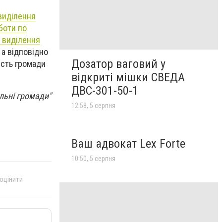
виділення
боти по
і виділення
 а відповідно
Дозатор ваговий у
ість громади
відкриті мішки СВЕДА
ДВС-301-50-1
ильні громади"
12:58, 5 серпня
Ваш адвокат Lex Forte
10:50, 5 серпня
 оцінити