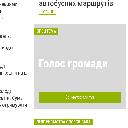
автобусних маршрутів
онавцями
ні
НОВИНИ
нє
СПЕЦТЕМА
вень.
пендії
Голос громади
дії
і кошти на ці
олоді
Всі матеріали тут
віти. Сума
ь отримувати
ПІДПРИЄМСТВА СЛОВ'ЯНСЬКА