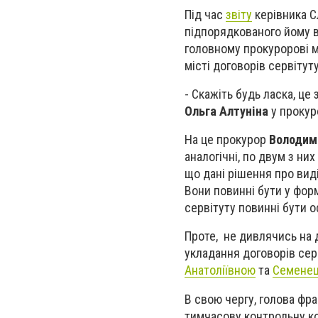
Під час
звіту
керівника С
підпорядкованого йому в
головному прокуророві м
місті договорів сервітуту
- Скажіть будь ласка, це
Ольга Алтуніна
у прокур
На це прокурор
Володим
аналогічні, по двум з ни
що дані рішення про вид
Вони повинні бути у форм
сервітуту повинні бути о
Проте, не дивлячись на 
укладання договорів се
Анатоліївною
та
Семенец
В свою чергу, голова фра
тимчасову контрольну ко