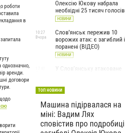
Олексію Юкову набрала
о роботи
необхідні 25 тисяч голосів
ставила
НОВИНИ
укладання в
Слов'янськ пережив 10
10:27
Вчора
ворожих атак: є загиблий і
- запитала
поранені (ВІДЕО)
НОВИНИ
туту
в однозначно,
У Слов’янську атаковане
17:40
вір аренди.
7 серпня
перехрестя, п'ятеро
ішні договори
поранених
тури.
ТОП НОВИНИ
НОВИНИ
 щодо
Машина підірвалася на
ною
міні: Вадим Лях
сповістив про подробиці
творити
території