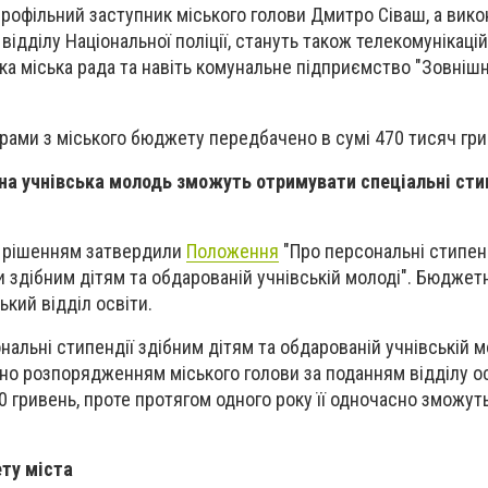
рофільний заступник міського голови Дмитро Сіваш, а вик
 відділу Національної поліції, стануть також телекомунікацій
ка міська рада та навіть комунальне підприємство "Зовніш
рами з міського бюджету передбачено в сумі 470 тисяч гри
ана учнівська молодь зможуть отримувати спеціальні сти
м рішенням затвердили
Положення
"Про персональні стипен
и здібним дітям та обдарованій учнівській молоді". Бюджетн
ький відділ освіти.
нальні стипендії здібним дітям та обдарованій учнівській м
о розпорядженням міського голови за поданням відділу ос
0 гривень, проте протягом одного року її одночасно зможут
ту міста