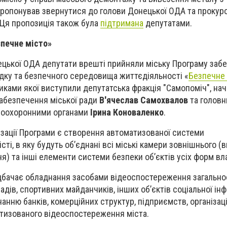
пропонував звернутися до голови Донецької ОДА та прокур
. Ця пропозиція також була
підтримана
депутатами.
зпечне місто»
нецької ОДА депутати врешті прийняли міську Програму заб
дку та безпечного середовища життєдіяльності «
Безпечне 
иками якої виступили депутатська фракція "Самопоміч", на
забезпечення міської ради
В'ячеслав Самохвалов
та головн
авоохоронними органами
Ірина Коноваленко
.
ізації Програми є створення автоматизованої системи
ті, в яку будуть об’єднані всі міські камери зовнішнього (
) та інші елементи системи безпеки об’єктів усіх форм вл
дбачає обладнання засобами відеоспостереження загальноо
дів, спортивних майданчиків, інших об’єктів соціальної ін
анню банків, комерційних структур, підприємств, організаці
атизованого відеоспостереження міста.