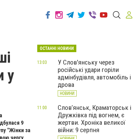
ОСТАННІ НОВИНИ
ші
У Слов'янську через
13:03
російські удари горіли
и у
адмінбудівля, автомобіль і
дрова
НОВИНИ
Слов’янськ, Краматорськ і
11:00
Дружківка під вогнем, є
а
жертви. Хроніка великої
ідбулася 9
війни: 9 серпня
упу "Жінки за
свою чергу
НОВИНИ