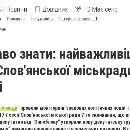
Новини
Довідник
ГО Має сенс
я
Довідкова
Нерухомість
Звіт про прозорість JTI
паді
во знати: найважливі
Слов'янської міськрад
і
громади
" провели моніторинг знакових політичних подій т
-ї сесії Слов'янської міської ради 7-го скликання, що в
 д
епутатки від "Оппоблоку" утворили нову депутатську гр
оміч” вимагала справедливості в земельних питаннях. В 