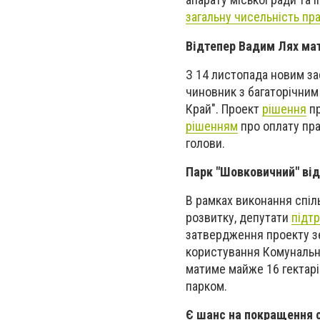
загальну чисельність пра
Відтепер Вадим Лях мат
З 14 листопада новим за
чиновник з багаторічни
Край". Проект
рішення
пр
рішенням
про оплату пра
голови.
Парк "Шовковичний" ві
В рамках виконання спіл
розвитку, депутати
підтр
затвердження проекту з
користування Комунально
матиме майже 16 гектарів
парком.
Є шанс на покращення с