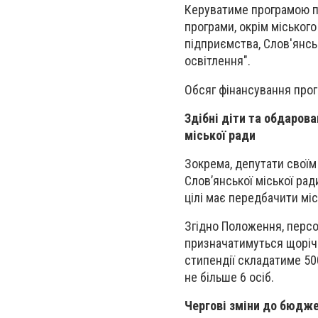
Керуватиме програмою п
програми, окрім міського
підприємства, Слов'янсь
освітлення".
Обсяг фінансування прог
Здібні діти та обдаров
міської ради
Зокрема, депутати свої
Слов’янської міської рад
цілі має передбачити міс
Згідно Положення, персо
призначатимуться щорічн
стипендії складатиме 50
не більше 6 осіб.
Чергові зміни до бюдже