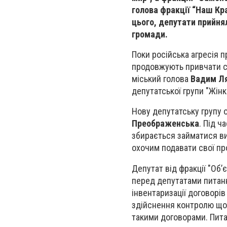
голова фракції “Наш Кр
цього, депутати прийня
громади.
Поки російська агресія 
продовжують привчати сл
міський голова
Вадим Л
депутатської групи "Жінк
Нову депутатську групу 
Преображенська
. Під ч
збирається займатися в
охочим подавати свої про
Депутат від фракції "Об
перед депутатами питан
інвентаризації договорі
здійснення контролю що
такими договорами. Пита