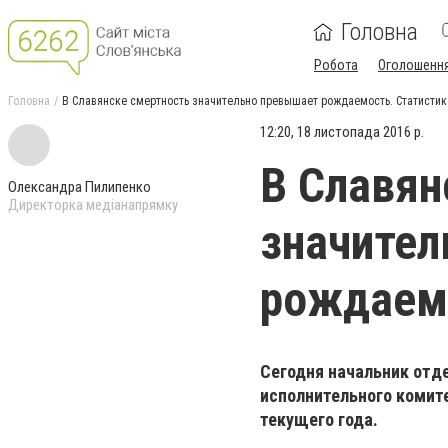
Головна
Робота
Оголошенн
Головна
В Славянске смертность значительно превышает рождаемость. Статистик
12:20, 18 листопада 2016 р.
В Славян
Олександра Пилипенко
Директорка медіанапрямку
значител
рождаемо
Сегодня начальник отде
исполнительного комит
текущего года.