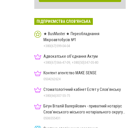
ПІДПРИЄМСТВА СЛОВ'ЯНСЬКА
★ BusMaster ★ Переобладнання
Мікроавтобусів №1
+380(67)599-04-04
Адвокатське об'єднання Актум
+380(67)566-47-09, +380(50)347-05-80
Контент агентство MAKE SENSE
0504262624
Стоматологічний кабінет Естет у Слов'янську
+380(66)307-55-75
Бігун Віталій Валерійович - приватний нотаріус
Слов'янського міського нотаріального округу
Дон.обл.
0506555431