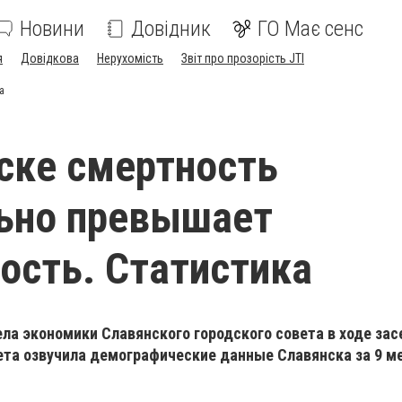
Новини
Довідник
ГО Має сенс
я
Довідкова
Нерухомість
Звіт про прозорість JTI
а
ске смертность
ьно превышает
сть. Статистика
ла экономики Славянского городского совета в ходе за
ета озвучила демографические данные Славянска за 9 м