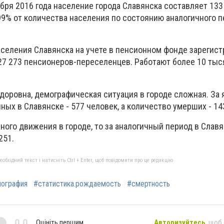
бря 2016 года население города Славянска составляет 13
99% от количества населения по состоянию аналогичного 
аселения Славянска на учете в пенсионном фонде зарегис
 27 273 пенсионеров-переселенцев. Работают более 10 тыс
доровна, демографическая ситуация в городе сложная. За 
ых в Славянске - 577 человек, а количество умерших - 14
ного движения в городе, то за аналогичный период в Слав
 251.
бхідний текст і натисніть Ctrl + Enter, щоб повідомити про це редакцію
ография
#статистика.рождаемость
#смертность
0,0
Оцініть першим
Авторизуйтесь
, щоб