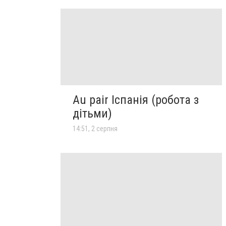
Au pair Іспанія (робота з
дітьми)
14:51, 2 серпня