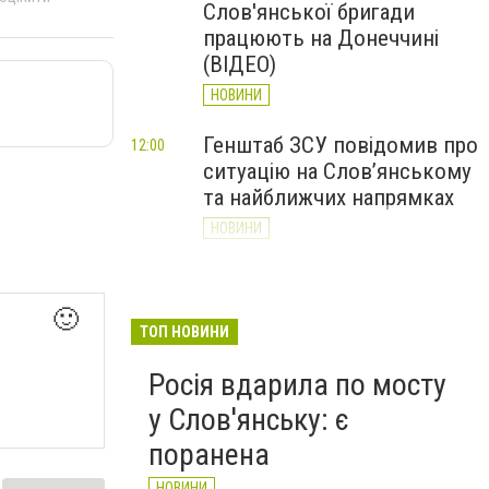
Слов'янської бригади
працюють на Донеччині
(ВІДЕО)
НОВИНИ
Генштаб ЗСУ повідомив про
12:00
ситуацію на Слов’янському
та найближчих напрямках
НОВИНИ
Слов’янськ обстріляли 13
11:18
разів за добу. Хроніка
🙂
великої війни: 7 серпня
ТОП НОВИНИ
НОВИНИ
Росія вдарила по мосту
у Слов'янську: є
поранена
НОВИНИ