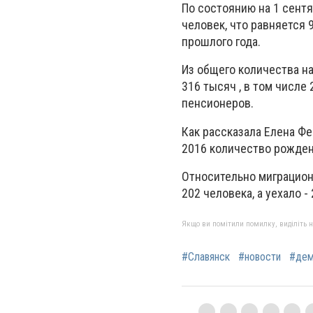
По состоянию на 1 сентя
человек, что равняется 
прошлого года.
Из общего количества н
316 тысяч , в том числе
пенсионеров.
Как рассказала Елена Фе
2016 количество рожденн
Относительно миграцион
202 человека, а уехало -
Якщо ви помітили помилку, виділіть нео
#Славянск
#новости
#дем