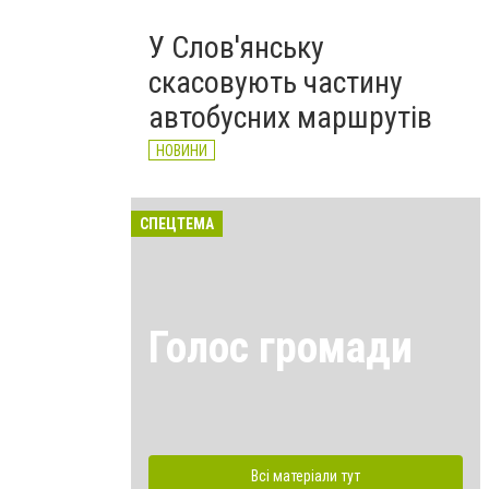
У Слов'янську
скасовують частину
автобусних маршрутів
НОВИНИ
СПЕЦТЕМА
Голос громади
Всі матеріали тут