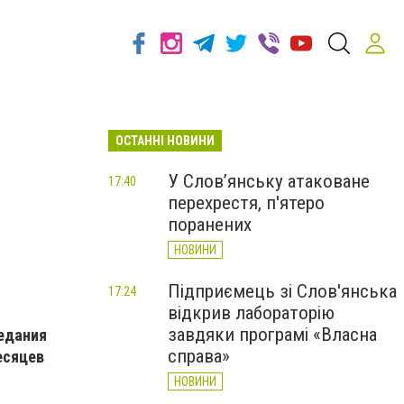
ОСТАННІ НОВИНИ
У Слов’янську атаковане
17:40
перехрестя, п'ятеро
поранених
НОВИНИ
Підприємець зі Слов'янська
17:24
відкрив лабораторію
завдяки програмі «Власна
седания
справа»
есяцев
НОВИНИ