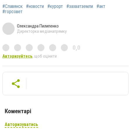
#Славянск
#новости
#курорт
#захватземли
#акт
#горсовет
Олександра Пилипенко
Директорка медіанапрямку
0,0
Авторизуйтесь
, щоб оцінити
Коментарі
Авторизуватись