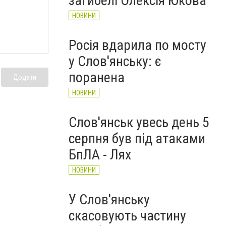
загибелі Олексія Юкова
НОВИНИ
Росія вдарила по мосту
у Слов'янську: є
поранена
Додати
НОВИНИ
Слов'янськ увесь день 5
серпня був під атаками
БпЛА - Лях
НОВИНИ
У Слов'янську
скасовують частину