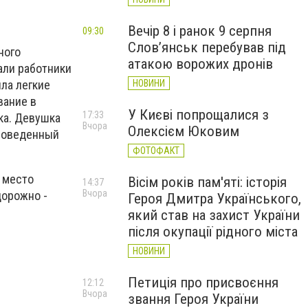
Вечір 8 і ранок 9 серпня
09:30
Слов’янськ перебував під
ного
атакою ворожих дронів
али работники
НОВИНИ
ла легкие
вание в
У Києві попрощалися з
17:33
ка. Девушка
Вчора
Олексієм Юковим
Проведенный
ФОТОФАКТ
 место
Вісім років пам'яті: історія
14:37
Вчора
дорожно -
Героя Дмитра Українського,
який став на захист України
після окупації рідного міста
НОВИНИ
Петиція про присвоєння
12:12
Вчора
звання Героя України