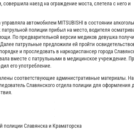
 совершила наезд на ограждение моста, слетела с него и
а управляла автомобилем MITSUBISHI в состоянии алкоголь
ж патрульной полиции прибыл на место, водителя осматрив
ощи. По предварительной версии медиков девушка получи
Далее патрульные предложили ей пройти освидетельство
порядке и проследовать в наркодиспансер города Славянс
овала вместе с патрульными в медицинское учреждение. 
рдил его употребление.
авлены соответствующие административные материалы. На
едователь Славянского отдела полиции для оформления 
твия.
й полиции Славянска и Краматорска