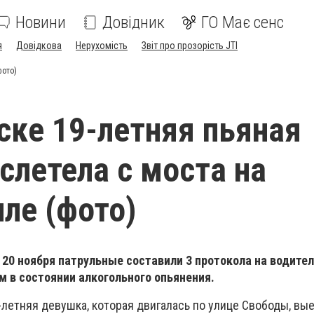
Новини
Довідник
ГО Має сенс
я
Довідкова
Нерухомість
Звіт про прозорість JTI
фото)
ске 19-летняя пьяная
слетела с моста на
ле (фото)
о 20 ноября патрульные составили 3 протокола на водител
 в состоянии алкогольного опьянения.
летняя девушка, которая двигалась по улице Свободы, вые