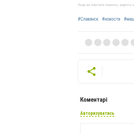
Якщо ви помітили помилку, виділіть нео
#Славянск
#новости
#маш
Коментарі
Авторизуватись