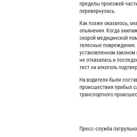
пределы проезжей части,
перевернулась.
Как позже оказалось, он
опьянения. Когда экипа
скорой медицинской пом
телесные повреждения. 
установленном законом 
не отказалась и послед
тест на алкоголь подтве
На водителя были сост
происшествия прибыл сл
транспортного происшес
Пресс-служба патрульно