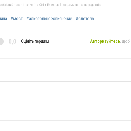
бхідний текст і натисніть Ctrl + Enter, щоб повідомити про це редакцію
ина
#мост
#алкогольноеопьянение
#слетела
0,0
Оцініть першим
Авторизуйтесь
, щоб