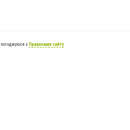
я погоджуюся з
Правилами сайту