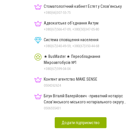
Стоматологічний кабінет Естет у Слов'янську
+380(66)307-55-75
Адвокатське об'єднання Актум
+380(67)566-47-09, +380(50)347-05-80
Система сповіщення населення
+380(67)340-49-59, +380(67)350-44-68
★ BusMaster ★ Переобладнання
Мікроавтобусів №1
+380(67)599-04-04
Контент агентство MAKE SENSE
0504262624
Бігун Віталій Валерійович - приватний нотаріус
Слов'янського міського нотаріального округу
Дон.обл.
0506555431
Додати підприємство