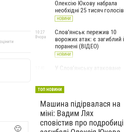
Олексію Юкову набрала
необхідні 25 тисяч голосів
НОВИНИ
Слов'янськ пережив 10
10:27
Вчора
ворожих атак: є загиблий і
 оцінити
поранені (ВІДЕО)
НОВИНИ
У Слов’янську атаковане
17:40
7 серпня
перехрестя, п'ятеро
поранених
ТОП НОВИНИ
НОВИНИ
Машина підірвалася на
міні: Вадим Лях
сповістив про подробиці
🙂