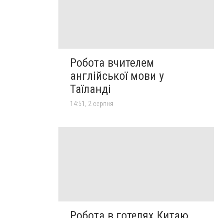
Робота вчителем
англійської мови у
Таїланді
14:51, 2 серпня
Робота в готелях Китаю