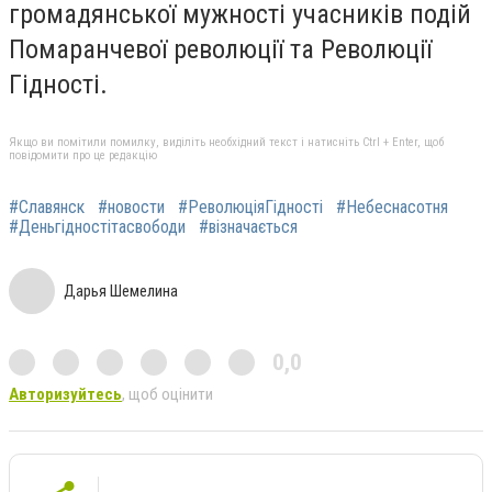
громадянської мужності учасників подій
Помаранчевої революції та Революції
Гідності.
Якщо ви помітили помилку, виділіть необхідний текст і натисніть Ctrl + Enter, щоб
повідомити про це редакцію
#Славянск
#новости
#РеволюціяГідності
#Небеснасотня
#Деньгідностітасвободи
#візначається
Дарья Шемелина
0,0
Авторизуйтесь
, щоб оцінити