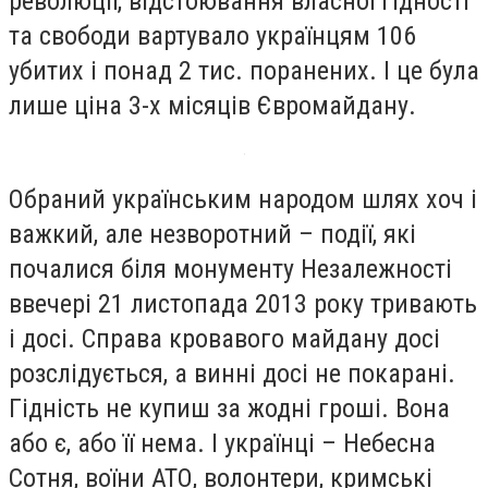
революції, відстоювання власної гідності
та свободи вартувало українцям 106
убитих і понад 2 тис. поранених. І це була
лише ціна 3-х місяців Євромайдану.
Обраний українським народом шлях хоч і
важкий, але незворотний – події, які
почалися біля монументу Незалежності
ввечері 21 листопада 2013 року тривають
і досі. Справа кровавого майдану досі
розслідується, а винні досі не покарані.
Гідність не купиш за жодні гроші. Вона
або є, або її нема. І українці – Небесна
Сотня, воїни АТО, волонтери, кримські