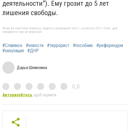
деятельности"). Ему грозит до 5 лет
лишения свободы.
Якщо ви помітили помилку, виділіть необхідний текст і натисніть Ctrl + Enter, щоб
повідомити про це редакцію
#Славянск
#новости
#террорист
#пособник
#референдум
#оккупация
#ДНР
Дарья Шемелина
0,0
Авторизуйтесь
, щоб оцінити