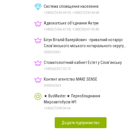
Система сповіщення населення
+380(67)340-49-59, +380(67)350-44-68
Адвокатське об'єднання Актум
+380(67)566-47-09, +380(50)347-05-80
Бігун Віталій Валерійович - приватний нотаріус
Слов'янського міського нотаріального округу
Дон.обл.
0506555431
Стоматологічний кабінет Естет у Слов'янську
+380(66)307-55-75
Контент агентство MAKE SENSE
0504262624
★ BusMaster ★ Переобладнання
Мікроавтобусів №1
+380(67)599-04-04
Додати підприємство