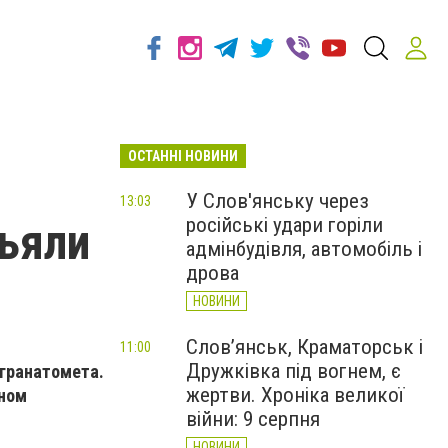
ОСТАННІ НОВИНИ
У Слов'янську через
13:03
російські удари горіли
ъяли
адмінбудівля, автомобіль і
дрова
НОВИНИ
Слов’янськ, Краматорськ і
11:00
Дружківка під вогнем, є
 гранатомета.
жертви. Хроніка великої
нном
війни: 9 серпня
НОВИНИ