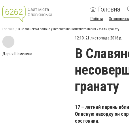
Головна
Робота
Оголошенн
Головна
В Славянском районе у несовершеннолетнего парня изъяли гранату
12:10, 21 листопада 2016 р.
В Славян
Дарья Шемелина
несоверш
гранату
17 – летний парень вбл
Опасную находку он спр
состоянии.