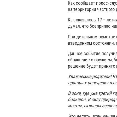
Как сообщает пресс-служ
на территории частного 
Как оказалось, 17 – лет
думал, что боеприпас ни
При детальном осмотре г
взведенном состоянии, 
Данное событие получил
обращение с оружием, 
решение будет принято 
Уважаемые родители! Чт
правилах поведения в с
В зоне, где уже третий 
большой. В силу природ
местах, склонны исслед
Что делать, если нашел