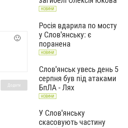
загибелі Олексія Юкова
НОВИНИ
Росія вдарила по мосту
у Слов'янську: є
🙂
поранена
НОВИНИ
Слов'янськ увесь день 5
серпня був під атаками
БпЛА - Лях
Додати
НОВИНИ
У Слов'янську
скасовують частину