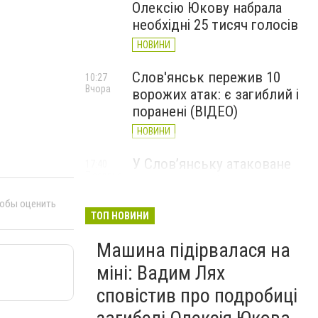
Олексію Юкову набрала
необхідні 25 тисяч голосів
НОВИНИ
Слов'янськ пережив 10
10:27
Вчора
ворожих атак: є загиблий і
поранені (ВІДЕО)
НОВИНИ
У Слов’янську атаковане
17:40
7 серпня
перехрестя, п'ятеро
поранених
тобы оценить
ТОП НОВИНИ
НОВИНИ
Машина підірвалася на
міні: Вадим Лях
сповістив про подробиці