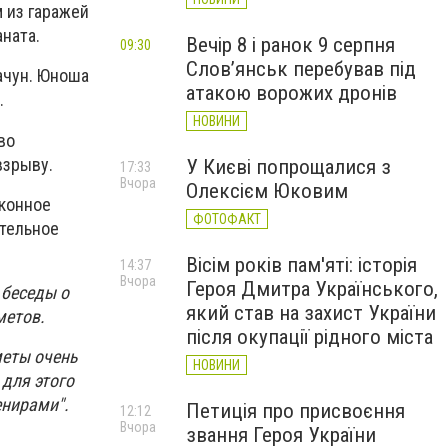
 из гаражей
ната.
Вечір 8 і ранок 9 серпня
09:30
Слов’янськ перебував під
рачун. Юноша
атакою ворожих дронів
.
НОВИНИ
во
взрыву.
У Києві попрощалися з
17:33
Вчора
Олексієм Юковим
аконное
ФОТОФАКТ
тельное
Вісім років пам'яті: історія
14:37
Вчора
Героя Дмитра Українського,
 беседы о
який став на захист України
метов.
після окупації рідного міста
меты очень
НОВИНИ
для этого
енирами".
Петиція про присвоєння
12:12
Вчора
звання Героя України