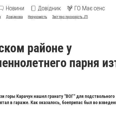
Новини
Довідник
ГО Має сенс
я
Довідкова
Нерухомість
Звіт про прозорість JTI
ском районе у
еннолетнего парня из
изи горы Карачун нашел гранату "ВОГ" для подствольного
ятал в гараже. Как оказалось, боеприпас был во взведе