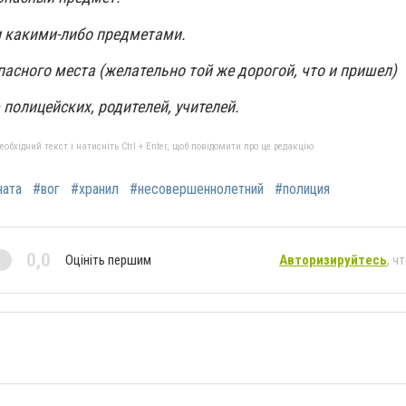
ни какими-либо предметами.
пасного места (желательно той же дорогой, что и пришел)
 полицейских, родителей, учителей.
бхідний текст і натисніть Ctrl + Enter, щоб повідомити про це редакцію
ната
#вог
#хранил
#несовершеннолетний
#полиция
0,0
Оцініть першим
Авторизируйтесь
, ч