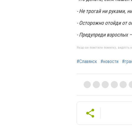
- Не трогай ни руками, 
- Осторожно отойди от о
- Предупреди взрослых –
Якщо ви помітили помилку, виділіть нео
#Славянск
#новости
#гра