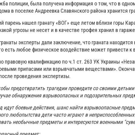
ба полиции, была получена информация о том, что в одном
дома в поселке Андреевка Славянского района хранится гра
ний парень нашел гранату «ВОГ» еще летом вблизи горы Ка
какой угрозы не несет и в качестве трофея хранил в гараже
ранаты эксперты дали заключение, что граната находится 
то есть любое физическое воздействие может привести к 
о правовую квалификацию по ч.1 ст. 263 УК Украины «Нез
боевыми припасами или взрывчатыми веществами». Оконча
после проведения экспертизы.
обы предотвратить трагедии проведите со своими детьми
лучае обнаружения взрывоопасных и подозрительных пред
год идут боевые действия, шанс найти взрывоопасные пред
ного любопытства дети часто играют в неприспособленных 
овать необычные предметы и интересуются военными "сув
 опасный предмет: