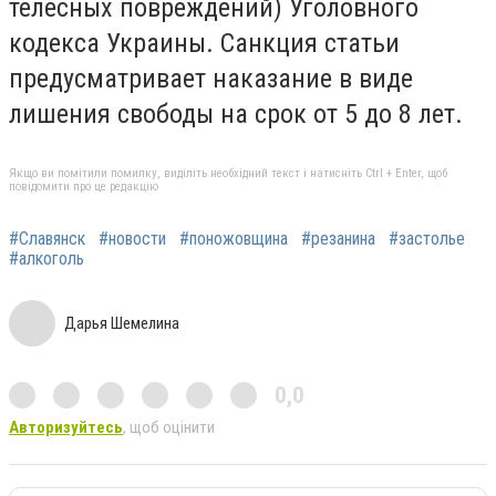
телесных повреждений) Уголовного
кодекса Украины. Санкция статьи
предусматривает наказание в виде
лишения свободы на срок от 5 до 8 лет.
Якщо ви помітили помилку, виділіть необхідний текст і натисніть Ctrl + Enter, щоб
повідомити про це редакцію
#Славянск
#новости
#поножовщина
#резанина
#застолье
#алкоголь
Дарья Шемелина
0,0
Авторизуйтесь
, щоб оцінити