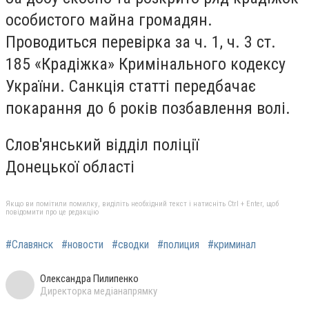
особистого майна громадян.
Проводиться перевірка за ч. 1, ч. 3 ст.
185 «Крадіжка» Кримінального кодексу
України. Санкція статті передбачає
покарання до 6 років позбавлення волі.
Слов'янський відділ поліції
Донецької області
Якщо ви помітили помилку, виділіть необхідний текст і натисніть Ctrl + Enter, щоб
повідомити про це редакцію
#Славянск
#новости
#сводки
#полиция
#криминал
Олександра Пилипенко
Директорка медіанапрямку