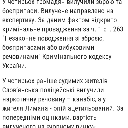
У чотирьох громадян вилучили зброю та
боєприпаси. Вилучене направлено на
експертизу. За даним фактом відкрито
кримінальне провадження за ч. 1 ст. 263
"Незаконне поводження зі зброєю,
боєприпасами або вибуховими
речовинами" Кримінального кодексу
України.
У чотирьох раніше судимих жителів
Слов’янська поліцейські вилучили
наркотичну речовину – канабіс, а у
жителя Лимана - опій ацетильований. За
попередніми оцінками, вартість
вилученого на «чорному ринку»