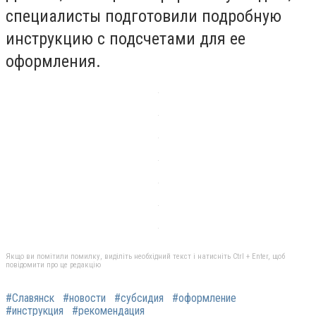
специалисты подготовили подробную
инструкцию с подсчетами для ее
оформления.
Якщо ви помітили помилку, виділіть необхідний текст і натисніть Ctrl + Enter, щоб
повідомити про це редакцію
#Славянск
#новости
#субсидия
#оформление
#инструкция
#рекомендация