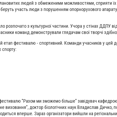
лановитих людей з обмеженими можливостями, сприяти їх с
лі беруть участь люди з порушенням опорнорухового апарату
о розпочато з культурної частини. Учора у стінах ДДПУ ві
 учасники команд демонстрували глядачам свої творчі здібно
ий етап фестивалю - спортивний. Команди учасників у цей 
х спорту:
р фестивалю "Разом ми зможемо більше" завідувач кафедро
не виховання", доктор біологічних наук Владислав Дичко, п
водиться вперше. Зараз організатори вийшли на регіональний