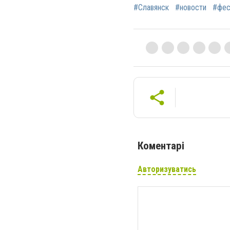
#Славянск
#новости
#фес
Коментарі
Авторизуватись