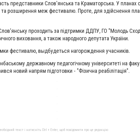
сть представники Слов'янська та Краматорська. У планах ор
ь та розширення меж фестивалю. Проте, для здійснення пла
.
Слов'янську проходить за підтримки ДДПУ, ГО "Молодь Сходу
ичного виховання, а також народного депутата України.
сумки фестивалю, выдбудеться нагорождення учасників.
онбаському державному педагогічному університеті на факу
ився новий напрям підготовки - "Фізична реабілітація".
бхідний текст і натисніть Ctrl + Enter, щоб повідомити про це редакцію