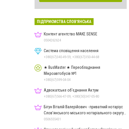
ПІДПРИЄМСТВА СЛОВ'ЯНСЬКА
Контент агентство MAKE SENSE
0504262624
Система сповіщення населення
+380(67)340-49-59, +380(67)350-44-68
★ BusMaster ★ Переобладнання
Мікроавтобусів №1
+380(67)599-04-04
Адвокатське об'єднання Актум
+380(67)566-47-09, +380(50)347-05-80
Бігун Віталій Валерійович - приватний нотаріус
Слов'янського міського нотаріального округу
Дон.обл.
0506555431