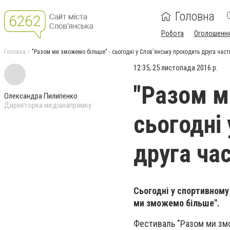
Головна
Робота
Оголошенн
Головна
"Разом ми зможемо більше" - сьогодні у Слов'янську проходить друга час
12:35, 25 листопада 2016 р.
"Разом м
Олександра Пилипенко
Директорка медіанапрямку
сьогодні
друга ча
Сьогодні у спортивному
ми зможемо більше".
Фестиваль "Разом ми змо