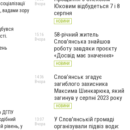
оціалізації
Вчора
Юковим відбудеться 7 і 8
, вадами зору
серпня
НОВИНИ
дбувся
58-річний житель
15:16
сті.
Вчора
Слов'янська знайшов
день
роботу завдяки проєкту
«Досвід має значення»
НОВИНИ
Слов’янськ згадує
14:36
Вчора
загиблого захисника
Максима Шинкарюка, який
загинув у серпні 2023 року
НОВИНИ
ю ДГПУ
У Слов'янській громаді
одібний
13:07
Вчора
організували підвіз води:
 рівень, у