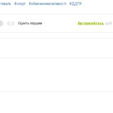
тиваль
#спорт
#обмеженіможливості
#ДДПУ
0,0
Оцініть першим
Авторизуйтесь
, щоб