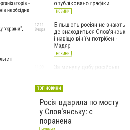
опубліковано графіки
ганізаторів -
нів необхідне
НОВИНИ
Більшість росіян не знають
12:11
 України",
Вчора
де знаходиться Слов’янськ
і навіщо він їм потрібен -
Мадяр
НОВИНИ
льтеті
За минулу добу російські
11:09
Вчора
війська 13 разів атакували
Слов'янськ. Хроніка
великої війни: 6 серпня
ТОП НОВИНИ
НОВИНИ
Росія вдарила по мосту
у Слов'янську: є
поранена
НОВИНИ