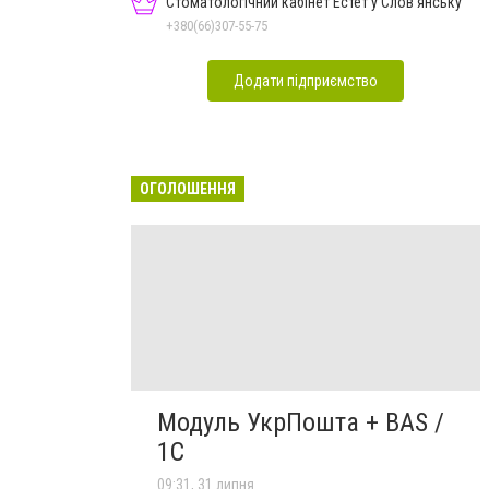
Стоматологічний кабінет Естет у Слов'янську
+380(66)307-55-75
Додати підприємство
ОГОЛОШЕННЯ
Модуль УкрПошта + BAS /
1C
09:31, 31 липня