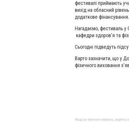
фестивалі приймають уча
вихід на обласний рівен
додаткове фінансування
Нагадаємо, фестиваль у 
кафедри здоров'я та фіз
Сьогодні підведуть під
Варто зазначити, що у Д
фізичного виховання з'яв
Якщо ви помітили помилку, виділіть нео