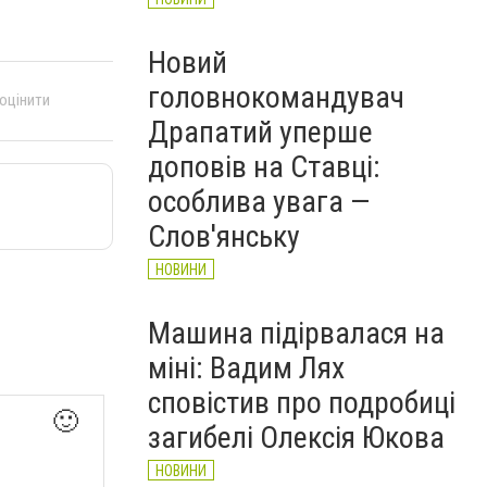
Новий
головнокомандувач
 оцінити
Драпатий уперше
доповів на Ставці:
особлива увага —
Слов'янську
НОВИНИ
Машина підірвалася на
міні: Вадим Лях
сповістив про подробиці
🙂
загибелі Олексія Юкова
НОВИНИ