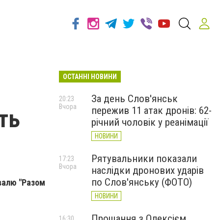
ОСТАННІ НОВИНИ
За день Слов'янськ
20:23
Вчора
пережив 11 атак дронів: 62-
ть
річний чоловік у реанімації
НОВИНИ
Рятувальники показали
17:23
Вчора
наслідки дронових ударів
по Слов'янську (ФОТО)
валю "Разом
НОВИНИ
Прощання з Олексієм
16:30