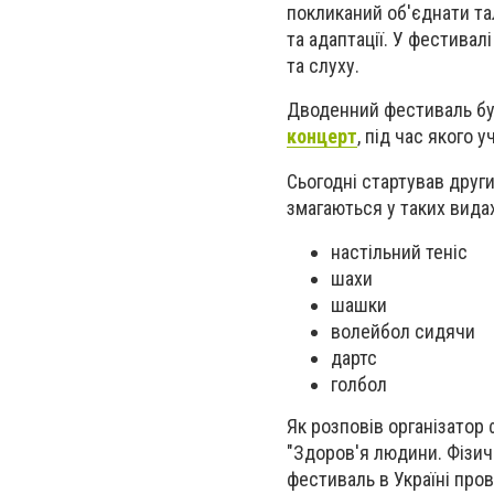
покликаний об'єднати та
та адаптації. У фестива
та слуху.
Дводенний фестиваль бул
концерт
, під час якого
Сьогодні стартував друг
змагаються у таких вида
настільний теніс
шахи
шашки
волейбол сидячи
дартс
голбол
Як розповів організато
"Здоров'я людини. Фізич
фестиваль в Україні про