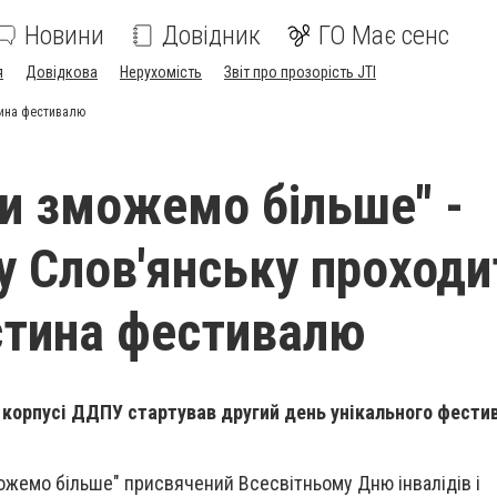
Новини
Довідник
ГО Має сенс
я
Довідкова
Нерухомість
Звіт про прозорість JTI
тина фестивалю
и зможемо більше" -
 у Слов'янську проходи
стина фестивалю
 корпусі ДДПУ стартував другий день унікального фести
жемо більше" присвячений Всесвітньому Дню інвалідів і