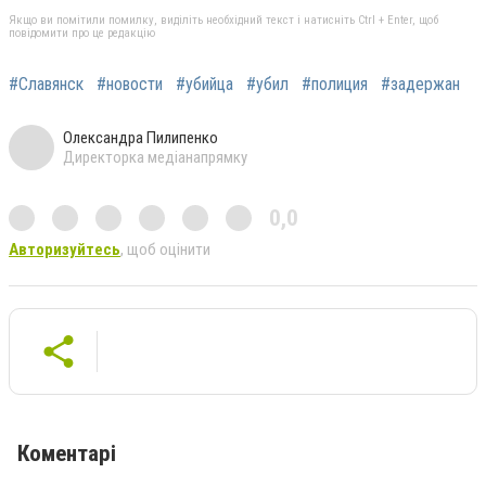
Якщо ви помітили помилку, виділіть необхідний текст і натисніть Ctrl + Enter, щоб
повідомити про це редакцію
#Славянск
#новости
#убийца
#убил
#полиция
#задержан
Олександра Пилипенко
Директорка медіанапрямку
0,0
Авторизуйтесь
, щоб оцінити
Коментарі