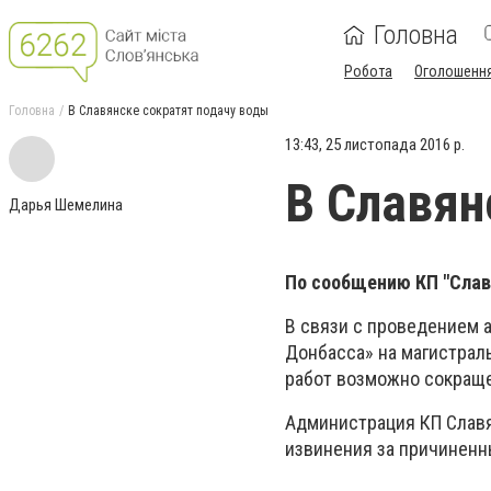
Головна
Робота
Оголошенн
Головна
В Славянске сократят подачу воды
13:43, 25 листопада 2016 р.
В Славян
Дарья Шемелина
По сообщению КП "Славг
В связи с проведением 
Донбасса» на магистрал
работ возможно сокраще
Администрация КП Славя
извинения за причиненн