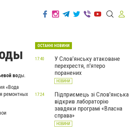
ОСТАННІ НОВИНИ
воды
У Слов’янську атаковане
17:40
перехрестя, п'ятеро
поранених
ьевой во
ды.
НОВИНИ
ия «Вода
Підприємець зі Слов'янська
ия ремонтных
17:24
відкрив лабораторію
завдяки програмі «Власна
вои
справа»
НОВИНИ