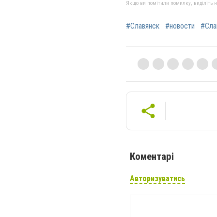
Якщо ви помітили помилку, виділіть нео
#Славянск
#новости
#Сла
Коментарі
Авторизуватись