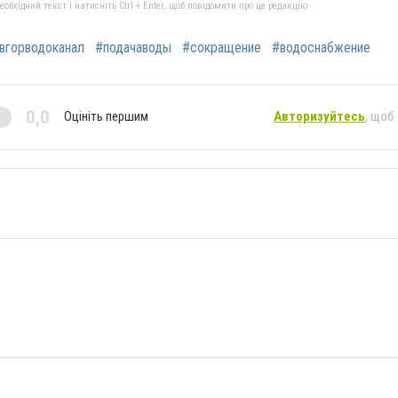
бхідний текст і натисніть Ctrl + Enter, щоб повідомити про це редакцію
вгорводоканал
#подачаводы
#сокращение
#водоснабжение
0,0
Оцініть першим
Авторизуйтесь
, щоб