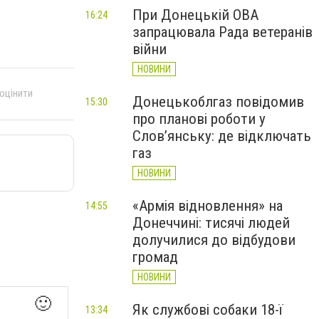
При Донецькій ОВА
16:24
запрацювала Рада ветеранів
війни
НОВИНИ
 оцінити
Донецькоблгаз повідомив
15:30
про планові роботи у
Слов’янську: де відключать
газ
НОВИНИ
«Армія відновлення» на
14:55
Донеччині: тисячі людей
долучилися до відбудови
громад
НОВИНИ
🙂
Як службові собаки 18-ї
13:34