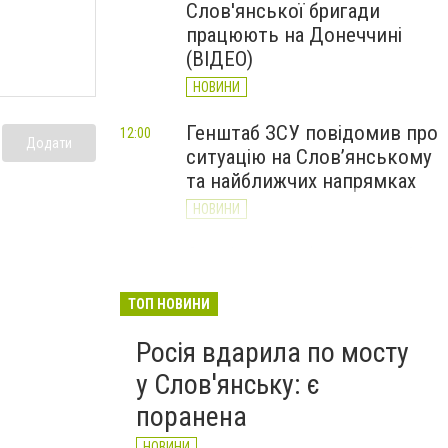
Слов'янської бригади
працюють на Донеччині
(ВІДЕО)
НОВИНИ
Генштаб ЗСУ повідомив про
12:00
Додати
ситуацію на Слов’янському
та найближчих напрямках
НОВИНИ
Слов’янськ обстріляли 13
11:18
разів за добу. Хроніка
великої війни: 7 серпня
ТОП НОВИНИ
НОВИНИ
Росія вдарила по мосту
у Слов'янську: є
поранена
НОВИНИ