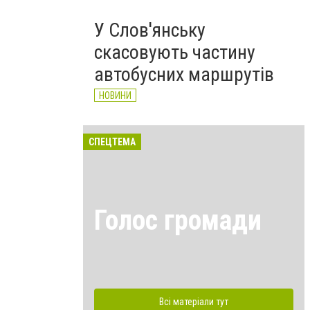
У Слов'янську
скасовують частину
автобусних маршрутів
НОВИНИ
СПЕЦТЕМА
Голос громади
Всі матеріали тут