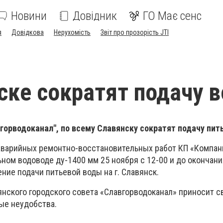
Новини
Довідник
ГО Має сенс
я
Довідкова
Нерухомість
Звіт про прозорість JTI
ске сократят подачу 
орводоканал", по всему Славянску сократят подачу пит
аварийных ремонтно-восстановительных работ КП «Компан
ьном водоводе ду-1400 мм 25 ноября с 12-00 и до окончан
ние подачи питьевой воды на г. Славянск.
нского городского совета «Славгорводоканал» приносит с
ые неудобства.