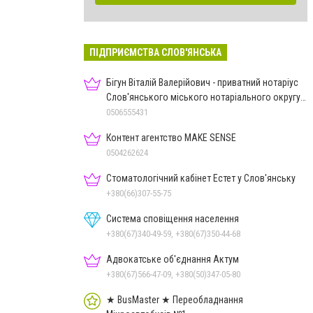
ПІДПРИЄМСТВА СЛОВ'ЯНСЬКА
Бігун Віталій Валерійович - приватний нотаріус
Слов'янського міського нотаріального округу
Дон.обл.
0506555431
Контент агентство MAKE SENSE
0504262624
Стоматологічний кабінет Естет у Слов'янську
+380(66)307-55-75
Система сповіщення населення
+380(67)340-49-59, +380(67)350-44-68
Адвокатське об'єднання Актум
+380(67)566-47-09, +380(50)347-05-80
★ BusMaster ★ Переобладнання