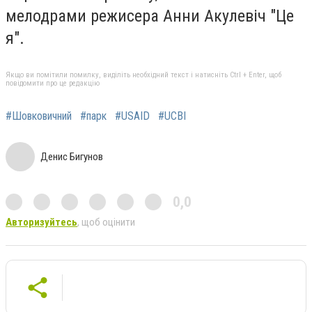
мелодрами режисера Анни Акулевіч "Це
я".
Якщо ви помітили помилку, виділіть необхідний текст і натисніть Ctrl + Enter, щоб
повідомити про це редакцію
#Шовковичний
#парк
#USAID
#UCBI
Денис Бигунов
0,0
Авторизуйтесь
, щоб оцінити