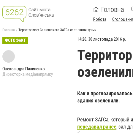
Головна
Робота
Оголошенн
Головна
Территорию у Славянского ЗАГСа озеленили туями
14:26, 30 листопада 2016 р.
ФОТОФАКТ
Территор
озеленил
Олександра Пилипенко
Директорка медіанапрямку
Как и прогнозировалось
здания озеленили.
Ремонт ЗАГСа, который и
передавал ранее
, зал д