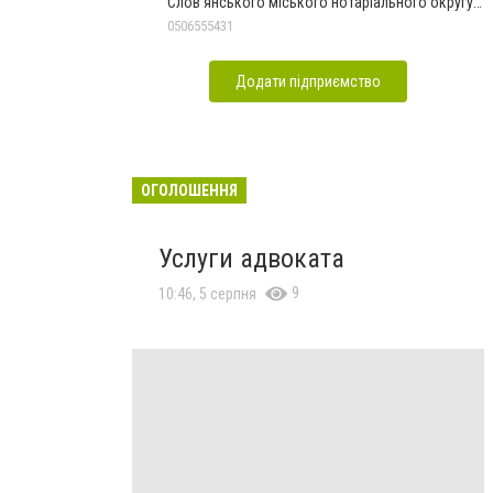
Слов'янського міського нотаріального округу
Дон.обл.
0506555431
Додати підприємство
ОГОЛОШЕННЯ
Услуги адвоката
9
10:46, 5 серпня