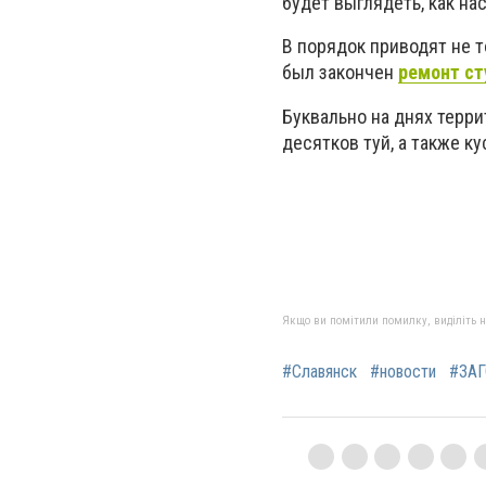
будет выглядеть, как н
В порядок приводят не т
был закончен
ремонт ст
Буквально на днях терр
десятков туй, а также 
Якщо ви помітили помилку, виділіть нео
#Славянск
#новости
#ЗАГ