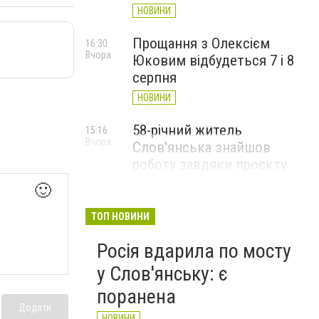
НОВИНИ
Прощання з Олексієм
16:30
Вчора
Юковим відбудеться 7 і 8
серпня
НОВИНИ
58-річний житель
15:16
Вчора
Слов'янська знайшов
роботу завдяки проєкту
«Досвід має значення»
🙂
НОВИНИ
ТОП НОВИНИ
Росія вдарила по мосту
у Слов'янську: є
поранена
Додати
НОВИНИ