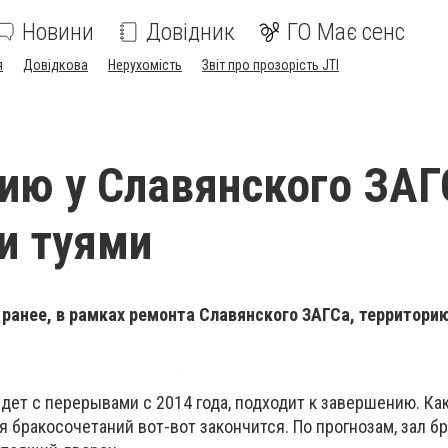
Новини
Довідник
ГО Має сенс
я
Довідкова
Нерухомість
Звіт про прозорість JTI
ию у Славянского ЗАГ
и туями
 ранее, в рамках ремонта Славянского ЗАГСа, территори
дет с перерывами с 2014 года, подходит к завершению. Ка
ля бракосочетаний вот-вот закончится. По прогнозам, зал 