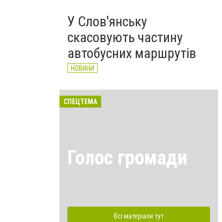
У Слов'янську
скасовують частину
автобусних маршрутів
НОВИНИ
СПЕЦТЕМА
Голос громади
Всі матеріали тут