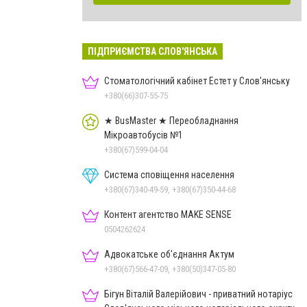
ПІДПРИЄМСТВА СЛОВ'ЯНСЬКА
Стоматологічний кабінет Естет у Слов'янську
+380(66)307-55-75
★ BusMaster ★ Переобладнання
Мікроавтобусів №1
+380(67)599-04-04
Система сповіщення населення
+380(67)340-49-59, +380(67)350-44-68
Контент агентство MAKE SENSE
0504262624
Адвокатське об'єднання Актум
+380(67)566-47-09, +380(50)347-05-80
Бігун Віталій Валерійович - приватний нотаріус