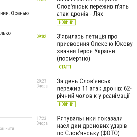
Слов'янськ пережив п'ять
ания. Осенью
атак дронів - Лях
НОВИНИ
олько
З’явилась петиція про
09:02
присвоєння Олексію Юкову
звання Героя України
(посмертно)
СТАТТІ
За день Слов'янськ
20:23
Вчора
пережив 11 атак дронів: 62-
річний чоловік у реанімації
НОВИНИ
Рятувальники показали
17:23
Вчора
наслідки дронових ударів
 оцінити
по Слов'янську (ФОТО)