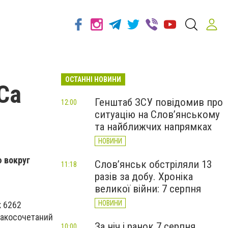
ОСТАННІ НОВИНИ
Са
Генштаб ЗСУ повідомив про
12:00
ситуацію на Слов’янському
та найближчих напрямках
НОВИНИ
ю вокруг
Слов’янськ обстріляли 13
11:18
разів за добу. Хроніка
великої війни: 7 серпня
НОВИНИ
к 6262
бракосочетаний
За ніч і ранок 7 серпня
10:00