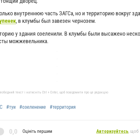
астоящий дворец.
олько внутреннюю часть ЗАГСа, но и территорию вокруг зд
упенек
, в клумбы был завезен чернозем.
иторию у здания озеленили. В клумбы были высажено неск
кусты можжевельника.
бхідний текст і натисніть Ctrl + Enter, щоб повідомити про це редакцію
С
#туи
#озеленение
#территория
0,0
Оцініть першим
Авторизуйтесь
, щоб