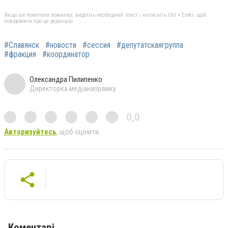
Якщо ви помітили помилку, виділіть необхідний текст і натисніть Ctrl + Enter, щоб
повідомити про це редакцію
#Славянск
#новости
#сессия
#депутатскаягруппа
#фракция
#координатор
Олександра Пилипенко
Директорка медіанапрямку
0,0
Авторизуйтесь
, щоб оцінити
Коментарі