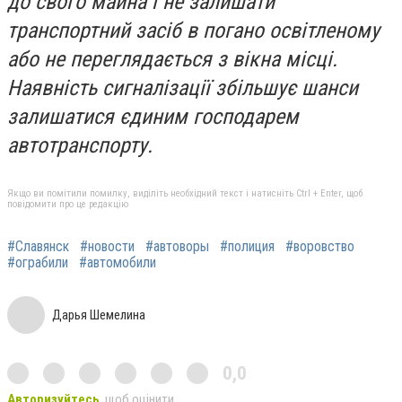
до свого майна і не залишати
транспортний засіб в погано освітленому
або не переглядається з вікна місці.
Наявність сигналізації збільшує шанси
залишатися єдиним господарем
автотранспорту.
Якщо ви помітили помилку, виділіть необхідний текст і натисніть Ctrl + Enter, щоб
повідомити про це редакцію
#Славянск
#новости
#автоворы
#полиция
#воровство
#ограбили
#автомобили
Дарья Шемелина
0,0
Авторизуйтесь
, щоб оцінити