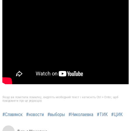
Якщо ви помітили помилку, виділіть необхідний текст і натисніть Ctrl + Enter, щоб
повідомити про це редакцію
#Славянск
#новости
#выборы
#Николаевка
#ТИК
#ЦИК