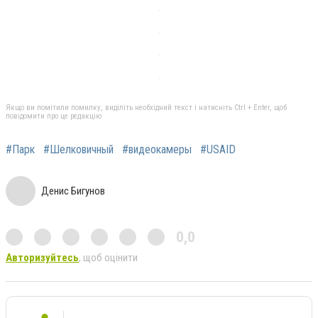
Якщо ви помітили помилку, виділіть необхідний текст і натисніть Ctrl + Enter, щоб
повідомити про це редакцію
#Парк
#Шелковичный
#видеокамеры
#USAID
Денис Бигунов
0,0
Авторизуйтесь
, щоб оцінити