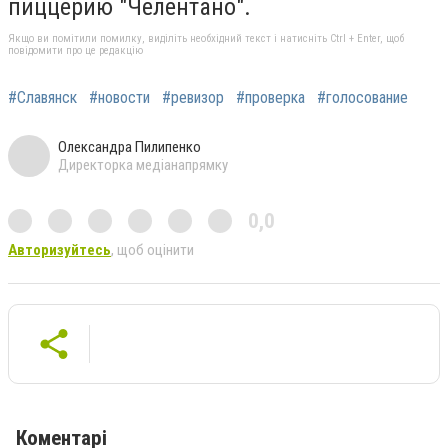
пиццерию "Челентано".
Якщо ви помітили помилку, виділіть необхідний текст і натисніть Ctrl + Enter, щоб
повідомити про це редакцію
#Славянск
#новости
#ревизор
#проверка
#голосование
Олександра Пилипенко
Директорка медіанапрямку
0,0
Авторизуйтесь
, щоб оцінити
Коментарі