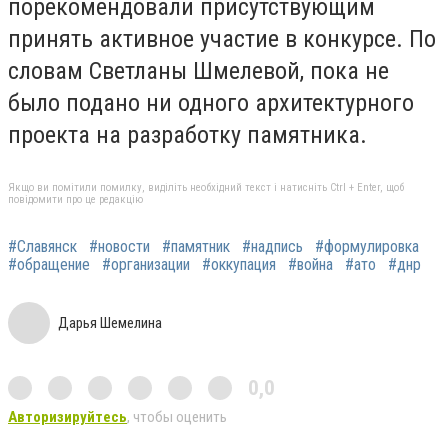
порекомендовали присутствующим
принять активное участие в конкурсе. По
словам Светланы Шмелевой, пока не
было подано ни одного архитектурного
проекта на разработку памятника.
Якщо ви помітили помилку, виділіть необхідний текст і натисніть Ctrl + Enter, щоб
повідомити про це редакцію
#Славянск
#новости
#памятник
#надпись
#формулировка
#обращение
#организации
#оккупация
#война
#ато
#днр
Дарья Шемелина
0,0
Авторизируйтесь
, чтобы оценить