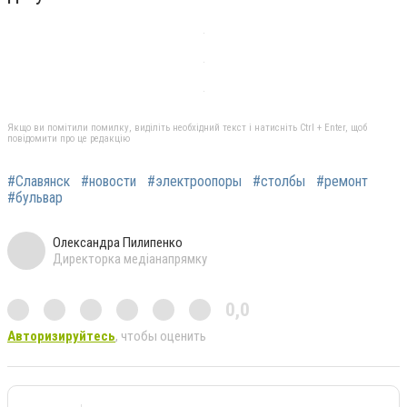
Якщо ви помітили помилку, виділіть необхідний текст і натисніть Ctrl + Enter, щоб
повідомити про це редакцію
#Славянск
#новости
#электроопоры
#столбы
#ремонт
#бульвар
Олександра Пилипенко
Директорка медіанапрямку
0,0
Авторизируйтесь
, чтобы оценить