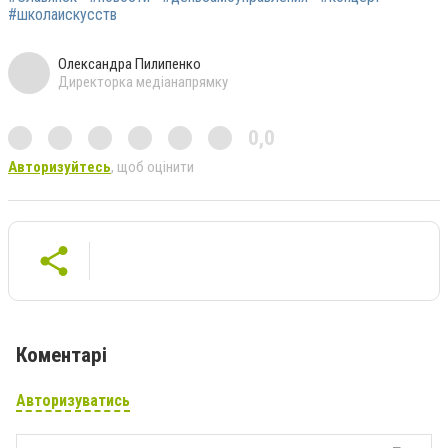
#школаискусств
Олександра Пилипенко
Директорка медіанапрямку
0,0
Авторизуйтесь
, щоб оцінити
Коментарі
Авторизуватись