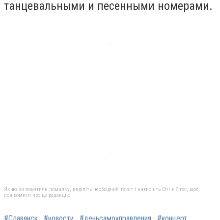
танцевальными и песенными номерами.
Якщо ви помітили помилку, виділіть необхідний текст і натисніть Ctrl + Enter, щоб
повідомити про це редакцію
#Славянск
#новости
#деньсамоуправления
#концерт