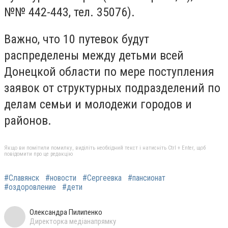
№№ 442-443, тел. 35076).
Важно, что 10 путевок будут
распределены между детьми всей
Донецкой области по мере поступления
заявок от структурных подразделений по
делам семьи и молодежи городов и
районов.
Якщо ви помітили помилку, виділіть необхідний текст і натисніть Ctrl + Enter, щоб
повідомити про це редакцію
#Славянск
#новости
#Сергеевка
#пансионат
#оздоровление
#дети
Олександра Пилипенко
Директорка медіанапрямку