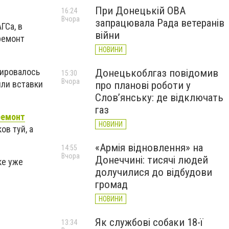
При Донецькій ОВА
16:24
Вчора
запрацювала Рада ветеранів
ГСа, в
війни
ремонт
НОВИНИ
зировалось
Донецькоблгаз повідомив
15:30
Вчора
или вставки
про планові роботи у
Слов’янську: де відключать
газ
ремонт
НОВИНИ
ов туй, а
«Армія відновлення» на
14:55
Вчора
Донеччині: тисячі людей
ке уже
долучилися до відбудови
громад
НОВИНИ
Як службові собаки 18-ї
13:34