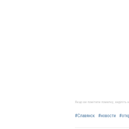
Якщо ви помітили помилку, виділіть нео
#Славянск
#новости
#отк