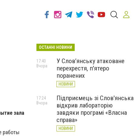
ОСТАННІ НОВИНИ
У Слов’янську атаковане
17:40
Вчора
перехрестя, п'ятеро
поранених
НОВИНИ
Підприємець зі Слов'янська
17:24
Вчора
відкрив лабораторію
завдяки програмі «Власна
рытие зала
справа»
НОВИНИ
е работы