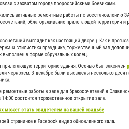
связи с захватом города пророссийскими боевиками.
жились активные ремонтные работы по восстановлению ЗА
акосочетаний, облагораживание прилегающей территории и 
косочетаний выглядит как настоящий дворец. Как и прогно
ержана стилистика праздника, торжественный зал дополн
ок выполнен в форме обручальных колец.
и прилегающую территорию здания. Осенью был закончен
езли чернозем. В декабре были высажены несколько десятк
ника.
е ремонтные работы в зале для бракосочетаний в Славянс
в 14:00 состоится торжественное открытие зала.
х может стать свидетелем на вашей свадьбе
воей страничке в Facebook видео обновленного зала.