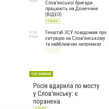
Вчора
Слов'янської бригади
працюють на Донеччині
(ВІДЕО)
НОВИНИ
Генштаб ЗСУ повідомив про
12:00
Вчора
ситуацію на Слов’янському
та найближчих напрямках
НОВИНИ
Слов’янськ обстріляли 13
11:18
Вчора
разів за добу. Хроніка
великої війни: 7 серпня
ТОП НОВИНИ
НОВИНИ
Росія вдарила по мосту
у Слов'янську: є
поранена
НОВИНИ