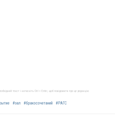
бхідний текст і натисніть Ctrl + Enter, щоб повідомити про це редакцію
рытие
#зал
#бракосочетаний
#РАГС