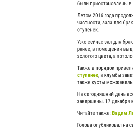
были приостановлены в 
Летом 2016 года продол
частности, зала для бр
ступенек.
Уже сейчас зал для бра
ранее, в помещении выд
золотого цвета, а потол
Также в порядок привел
ступенек
, в клумбы зав
также кусты можжевель
На сегодняшний день вс
завершены. 17 декабря 
Читайте также:
Вадим Ля
Голова опубликовал на с