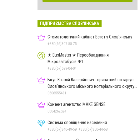
ПІДПРИЄМСТВА СЛОВ'ЯНСЬКА
Стоматологічний кабінет Естет у Слов'янську
+380(66)307-55-75
★ BusMaster ★ Переобладнання
Мікроавтобусів №1
+380(67)599-04-04
Бігун Віталій Валерійович - приватний нотаріус
Слов'янського міського нотаріального округу
Дон.обл.
0506555431
Контент агентство MAKE SENSE
0504262624
Система сповіщення населення
+380(67)340-49-59, +380(67)350-44-68