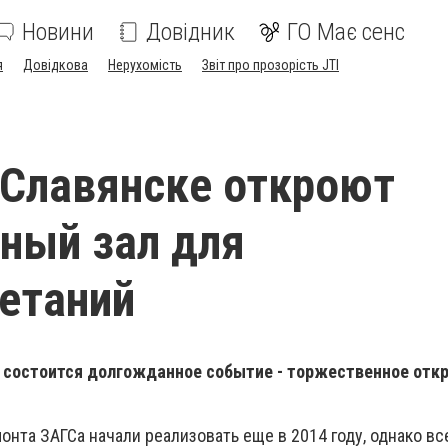
Новини
Довідник
ГО Має сенс
я
Довідкова
Нерухомість
Звіт про прозорість JTI
 Славянске откроют
ный зал для
етаний
е состоится долгожданное событие - торжественное отк
онта ЗАГСа начали реализовать еще в 2014 году, однако вс