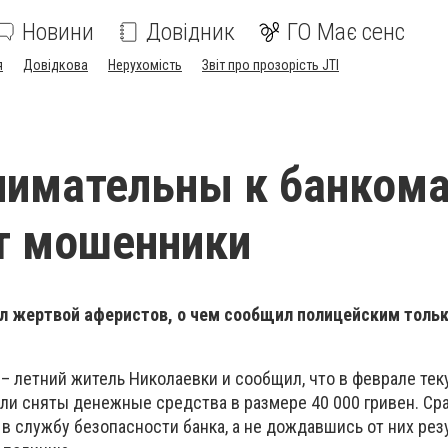
Новини
Довідник
ГО Має сенс
я
Довідкова
Нерухомість
Звіт про прозорість JTI
нимательны к банком
т мошенники
л жертвой аферистов, о чем сообщил полицейским тольк
– летний житель Николаевки и сообщил, что в феврале тек
ыли сняты денежные средства в размере 40 000 гривен. Ср
в службу безопасности банка, а не дождавшись от них рез