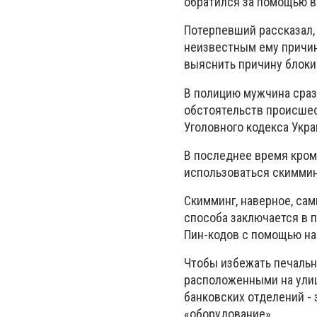
обратился за помощью в
Потерпевший рассказал, 
неизвестным ему причин
выяснить причину блокир
В полицию мужчина сраз
обстоятельств происшест
Уголовного кодекса Укра
В последнее время кром
использоваться скиммин
Скимминг, наверное, са
способа заключается в 
Пин-кодов с помощью на
Чтобы избежать печальн
расположенными на улиц
банковских отделений -
«оборудование».