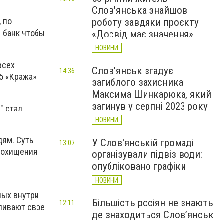
Слов'янська знайшов
, по
роботу завдяки проєкту
в банк чтобы
«Досвід має значення»
НОВИНИ
всех
Слов’янськ згадує
14:36
85 «Кража»
загиблого захисника
Максима Шинкарюка, який
загинув у серпні 2023 року
" стал
НОВИНИ
дям. Суть
У Слов'янській громаді
13:07
 похищения
організували підвіз води:
опубліковано графіки
НОВИНИ
ных внутри
Більшість росіян не знають
12:11
вливают свое
де знаходиться Слов’янськ