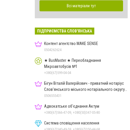
Всі матеріали тут
ПІДПРИЄМСТВА СЛОВ'ЯНСЬКА
Контент агентство MAKE SENSE
0504262624
★ BusMaster ★ Переобладнання
Мікроавтобусів №1
+380(67)599-04-04
Бігун Віталій Валерійович - приватний нотаріус
Слов'янського міського нотаріального округу
Дон.обл.
0506555431
Адвокатське об'єднання Актум
+380(67)566-47-09, +380(50)347-05-80
Система сповіщення населення
+380(67)340-49-59, +380(67)350-44-68