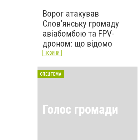
Ворог атакував
Слов’янську громаду
авіабомбою та FPV-
дроном: що відомо
НОВИНИ
СПЕЦТЕМА
Голос громади