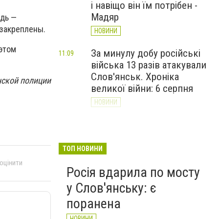
і навіщо він їм потрібен -
Мадяр
едь —
закреплены.
НОВИНИ
этом
За минулу добу російські
11:09
війська 13 разів атакували
Слов'янськ. Хроніка
нской полиции
великої війни: 6 серпня
НОВИНИ
Через постійні обстріли
10:29
Слов’янська
Донецькоблгаз припиняє
ТОП НОВИНИ
обслуговування двох
 оцінити
Росія вдарила по мосту
районів
у Слов'янську: є
НОВИНИ
поранена
НОВИНИ