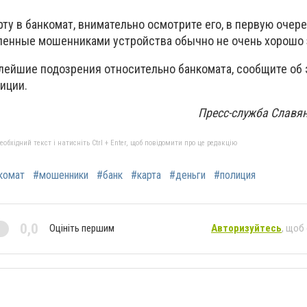
ту в банкомат, внимательно осмотрите его, в первую очер
ленные мошенниками устройства обычно не очень хорошо 
алейшие подозрения относительно банкомата, сообщите об 
иции.
Пресс-служба Славя
бхідний текст і натисніть Ctrl + Enter, щоб повідомити про це редакцію
комат
#мошенники
#банк
#карта
#деньги
#полиция
0,0
Оцініть першим
Авторизуйтесь
, щоб