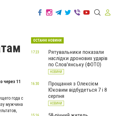
ОСТАННІ НОВИНИ
атам
Рятувальники показали
17:23
наслідки дронових ударів
по Слов'янську (ФОТО)
НОВИНИ
о через 11
Прощання з Олексієм
16:30
Юковим відбудеться 7 і 8
серпня
ущего года с
НОВИНИ
азу мужчина
ультатов,
58-річний житель
15:16