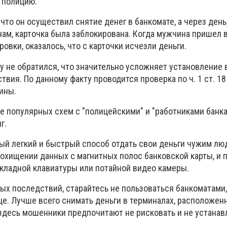
 полицию.
что он осуществил снятие денег в банкомате, а через день
ам, карточка была заблокирована. Когда мужчина пришел 
овки, оказалось, что с карточки исчезли деньги.
у не обратился, что значительно усложняет установление 
вия. По данному факту проводится проверка по ч. 1 ст. 1
ины.
е популярных схем с "полицейскими" и "работниками банка
г.
мый легкий и быстрый способ отдать свои деньги чужим лю
похищении данных с магнитных полос банковской карты, и
кладной клавиатуры или потайной видео камеры.
ых последствий, старайтесь не пользоваться банкоматами,
е. Лучше всего снимать деньги в терминалах, расположен
 здесь мошенники предпочитают не рисковать и не устана