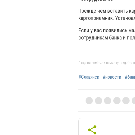
Прежде чем вставить кар
картоприемник. Установ
Если у вас появились м
сотрудникам банка и пол
Якщо ви помітили помилку, виділіть нео
#Славянск
#новости
#бан