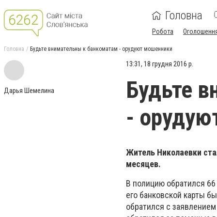
Головна
Робота
Оголошенн
Головна
Будьте внимательны к банкоматам - орудуют мошенники
13:31, 18 грудня 2016 р.
Будьте в
Дарья Шемелина
- орудую
Житель Николаевки ста
месяцев.
В полицию обратился 66 
его банковской карты б
обратился с заявлением 