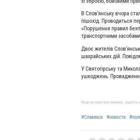
зі зброєю, бойовими пр
В Слов’янську вчора ста
пішохід. Проводиться пе
«Порушення правил безпе
транспортними засобами
Двоє жителів Слов’янська
шахрайських дій. Повідо
У Святогірську та Микол
ушкоджень. Провадження 
Якщо ви помітили помилку, виділіть нео
#Славянск
#новости
#пол