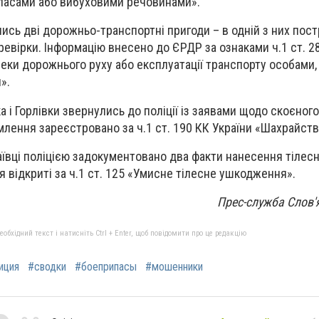
ипасами або вибуховими речовинами».
лись дві дорожньо-транспортні пригоди – в одній з них пос
ревірки. Інформацію внесено до ЄРДР за ознаками ч.1 ст. 2
ки дорожнього руху або експлуатації транспорту особами, 
».
 і Горлівки звернулись до поліції із заявами щодо скоєног
млення зареєстровано за ч.1 ст. 190 КК України «Шахрайств
аївці поліцією задокументовано два факти нанесення тілес
відкриті за ч.1 ст. 125 «Умисне тілесне ушкодження».
Прес-служба Слов'я
бхідний текст і натисніть Ctrl + Enter, щоб повідомити про це редакцію
иция
#сводки
#боеприпасы
#мошенники