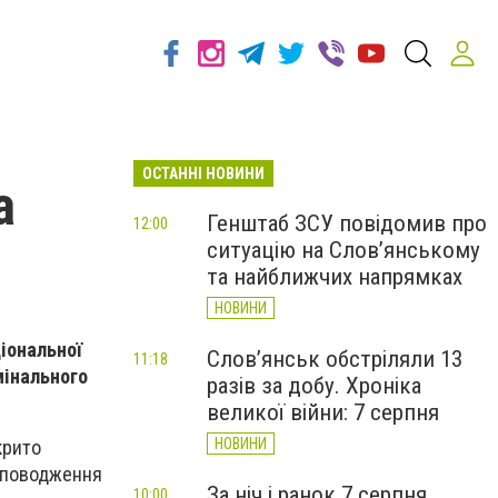
ОСТАННІ НОВИНИ
а
Генштаб ЗСУ повідомив про
12:00
ситуацію на Слов’янському
та найближчих напрямках
НОВИНИ
ціональної
Слов’янськ обстріляли 13
11:18
мінального
разів за добу. Хроніка
великої війни: 7 серпня
НОВИНИ
крито
е поводження
За ніч і ранок 7 серпня
10:00