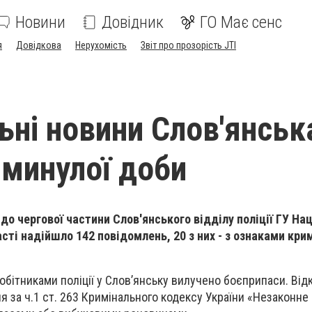
Новини
Довідник
ГО Має сенс
я
Довідкова
Нерухомість
Звіт про прозорість JTI
ьні новини Слов'янськ
минулої доби
о чергової частини Слов'янського відділу поліції ГУ На
асті надійшло 142 повідомлень, 20 з них - з ознаками кри
обітниками поліції у Слов’янську вилучено боєприпаси. Від
 за ч.1 ст. 263 Кримінального кодексу України «Незаконн