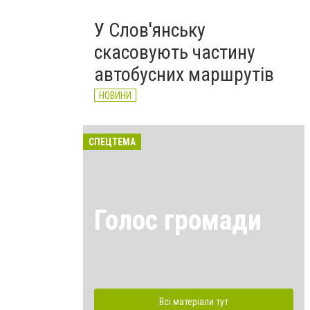
У Слов'янську
скасовують частину
автобусних маршрутів
НОВИНИ
СПЕЦТЕМА
Голос громади
Всі матеріали тут