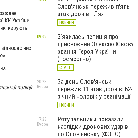
Слов'янськ пережив п'ять
траждав
атак дронів - Лях
86 КК України
НОВИНИ
які керують
З’явилась петиція про
09:02
присвоєння Олексію Юкову
о відносно них
звання Героя України
о».
(посмертно)
них
СТАТТІ
За день Слов'янськ
20:23
нської поліції
Вчора
пережив 11 атак дронів: 62-
річний чоловік у реанімації
НОВИНИ
Рятувальники показали
17:23
Вчора
наслідки дронових ударів
по Слов'янську (ФОТО)