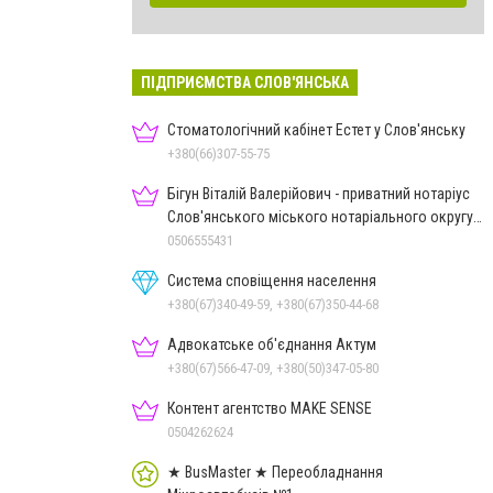
ПІДПРИЄМСТВА СЛОВ'ЯНСЬКА
Стоматологічний кабінет Естет у Слов'янську
+380(66)307-55-75
Бігун Віталій Валерійович - приватний нотаріус
Слов'янського міського нотаріального округу
Дон.обл.
0506555431
Система сповіщення населення
+380(67)340-49-59, +380(67)350-44-68
Адвокатське об'єднання Актум
+380(67)566-47-09, +380(50)347-05-80
Контент агентство MAKE SENSE
0504262624
★ BusMaster ★ Переобладнання