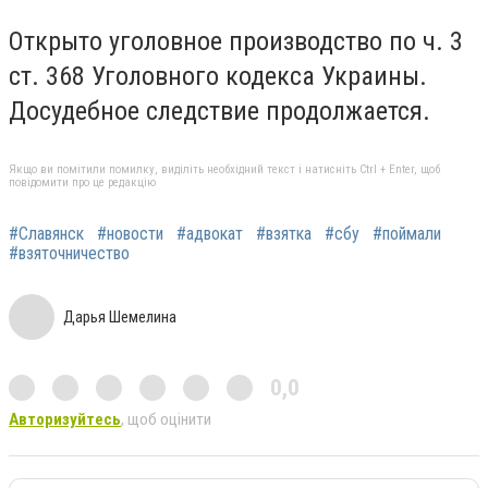
Открыто уголовное производство по ч. 3
ст. 368 Уголовного кодекса Украины.
Досудебное следствие продолжается.
Якщо ви помітили помилку, виділіть необхідний текст і натисніть Ctrl + Enter, щоб
повідомити про це редакцію
#Славянск
#новости
#адвокат
#взятка
#сбу
#поймали
#взяточничество
Дарья Шемелина
0,0
Авторизуйтесь
, щоб оцінити