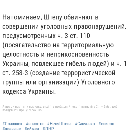
Напоминаем, Штепу обвиняют в
совершении уголовных правонарушений,
предусмотренных ч. 3 ст. 110
(посягательство на территориальную
целостность и неприкосновенность
Украины, повлекшее гибель людей) и ч. 1
ст. 258-3 (создание террористической
группы или организации) Уголовного
кодекса Украины.
Якщо ви помітили помилку, виділіть необхідний текст і натисніть Ctrl + Enter, щоб
повідомити про це редакцію
#Славянск
#новости
#НеляШтепа
#Савченко
#список
#пленные
#обмен
#ДНР