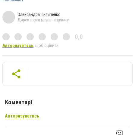
Олександра Пилипенко
Директорка медіанапрямку
0,0
Авторизуйтесь
, щоб оцінити
Коментарі
Авторизуватись
🙂