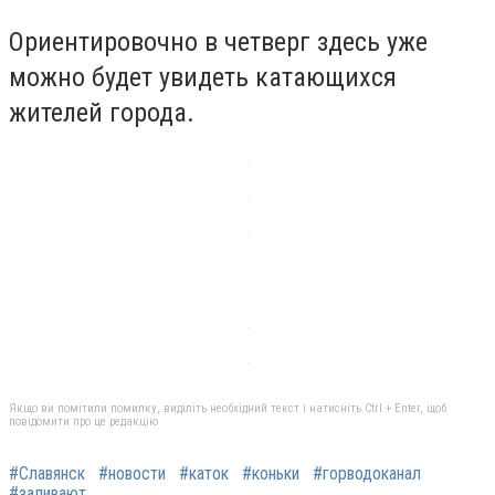
Ориентировочно в четверг здесь уже
можно будет увидеть катающихся
жителей города.
Якщо ви помітили помилку, виділіть необхідний текст і натисніть Ctrl + Enter, щоб
повідомити про це редакцію
#Славянск
#новости
#каток
#коньки
#горводоканал
#заливают