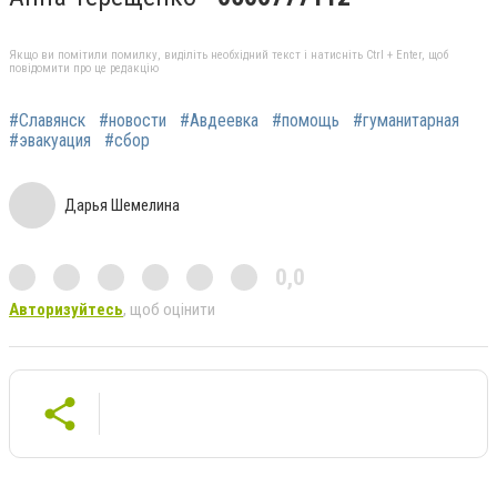
Якщо ви помітили помилку, виділіть необхідний текст і натисніть Ctrl + Enter, щоб
повідомити про це редакцію
#Славянск
#новости
#Авдеевка
#помощь
#гуманитарная
#эвакуация
#сбор
Дарья Шемелина
0,0
Авторизуйтесь
, щоб оцінити