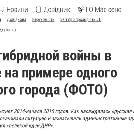
Новини
Довідник
ГО Має сенс
я
Довідкова
Нерухомість
Звіт про прозорість JTI
ода (ФОТО)
гибридной войны в
 на примере одного
го города (ФОТО)
ытиях 2014-начала 2015 годов. Как насаждалась «русская 
аскачивали ситуацию и захватывали административные зд
мя «великой идеи ДНР».