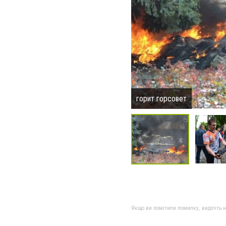
горит горсовет
Якщо ви помітили помилку, виділіть нео