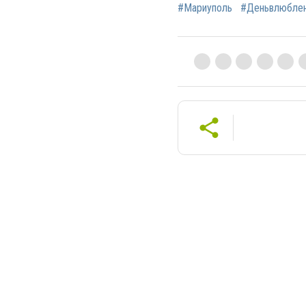
#Мариуполь
#Деньвлюбле