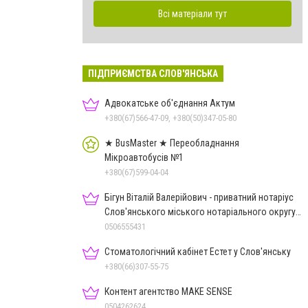
Всі матеріали тут
ПІДПРИЄМСТВА СЛОВ'ЯНСЬКА
Адвокатське об'єднання Актум
+380(67)566-47-09, +380(50)347-05-80
★ BusMaster ★ Переобладнання
Мікроавтобусів №1
+380(67)599-04-04
Бігун Віталій Валерійович - приватний нотаріус
Слов'янського міського нотаріального округу
Дон.обл.
0506555431
Стоматологічний кабінет Естет у Слов'янську
+380(66)307-55-75
Контент агентство MAKE SENSE
0504262624