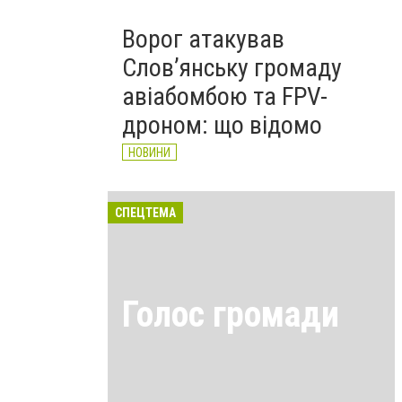
Ворог атакував
Слов’янську громаду
авіабомбою та FPV-
дроном: що відомо
НОВИНИ
СПЕЦТЕМА
Голос громади