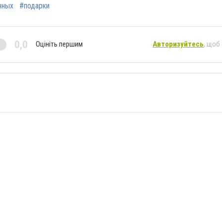
нных
#подарки
0,0
Оцініть першим
Авторизуйтесь
, щоб