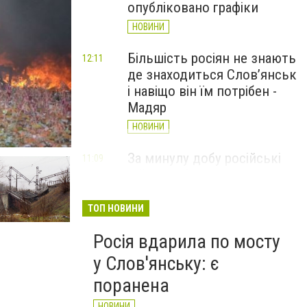
опубліковано графіки
НОВИНИ
Більшість росіян не знають
12:11
де знаходиться Слов’янськ
і навіщо він їм потрібен -
Мадяр
НОВИНИ
мирные безоружные мариупольцы
За минулу добу російські
11:09
війська 13 разів атакували
Слов'янськ. Хроніка
великої війни: 6 серпня
ТОП НОВИНИ
НОВИНИ
Росія вдарила по мосту
у Слов'янську: є
поранена
НОВИНИ