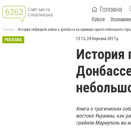
Головна
Робота
Оголошенн
Головна
История гибридной войны в Донбассе на примере одного небольшого гор
12:15, 24 березня 2017 р.
РЕКЛАМА
История 
Донбассе
небольшо
Книга о трагических соб
востоке Украины, как р
грабили Мариуполь во и