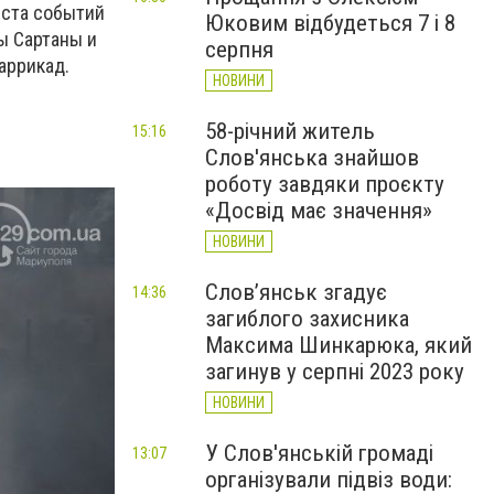
еста событий
Юковим відбудеться 7 і 8
ы Сартаны и
серпня
аррикад.
НОВИНИ
58-річний житель
15:16
Слов'янська знайшов
роботу завдяки проєкту
«Досвід має значення»
НОВИНИ
Слов’янськ згадує
14:36
загиблого захисника
Максима Шинкарюка, який
загинув у серпні 2023 року
НОВИНИ
У Слов'янській громаді
13:07
організували підвіз води: