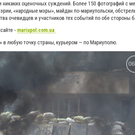
 и никаких оценочных суждений. Более 150 фотографий с м
эрии, «народные мэры», майдан по-мариупольски, обстрел
тва очевидцев и участников тех событий по обе стороны б
сайте -
mariupol.com.ua
» в любую точку страны, курьером — по Мариуполю.