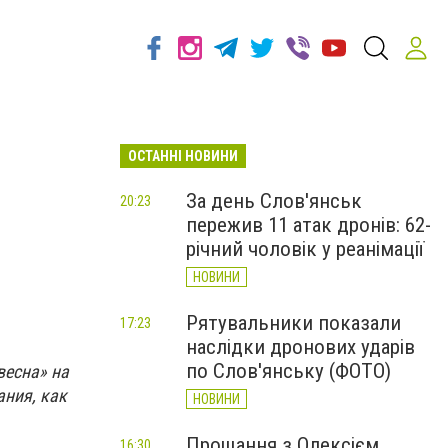
ОСТАННІ НОВИНИ
За день Слов'янськ
20:23
пережив 11 атак дронів: 62-
річний чоловік у реанімації
НОВИНИ
Рятувальники показали
17:23
наслідки дронових ударів
по Слов'янську (ФОТО)
весна» на
ания, как
НОВИНИ
Прощання з Олексієм
16:30