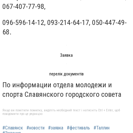
067-407-77-98,
096-596-14-12, 093-214-64-17, 050-447-49-
68.
Заявка
перелік документів
По информации отдела молодежи и
спорта Славянского городского совета
Якщо ви помітили помилку, виділіть необхідний текст і натисніть Ctrl + Enter, щоб
повідомити про це редакцію
#Славянск
#новости
#заявка
#фестиваль
#Таллин