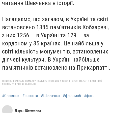
читання Шевченка в історії.
Нагадаємо, що загалом, в Україні та світі
встановлено 1385 пам'ятників Кобзареві,
з них 1256 — в Україні та 129 — за
кордоном у 35 країнах. Це найбільша у
світі кількість монументів, встановлених
діячеві культури. В Україні найбільше
пам'ятників встановлено на Прикарпатті.
Якщо ви помітили помилку, виділіть необхідний текст і натисніть Ctrl + Enter, щоб
повідомити про це редакцію
#Славянск
#новости
#Шевченко
#флешмоб
#фото
Дарья Шемелина